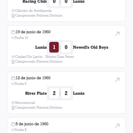
0
0
|
Racing Club
Lanús
Cilindro de Avellaneda
Campeonato Primera Division
19 de junio de 1960
Fecha 10
1
0
|
Lanús
Newell's Old Boys
Ciudad De Lanús - Néstor Diaz Pérez
Campeonato Primera Division
12 de junio de 1960
Fecha 9
2
2
|
River Plate
Lanús
Monumental
Campeonato Primera Division
5 de junio de 1960
Fecha 8