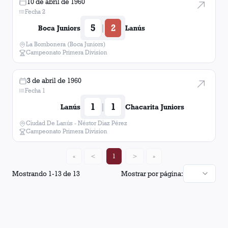
10 de abril de 1960
Fecha 2
5
2
|
Boca Juniors
Lanús
La Bombonera (Boca Juniors)
Campeonato Primera Division
3 de abril de 1960
Fecha 1
1
1
|
Lanús
Chacarita Juniors
Ciudad De Lanús - Néstor Diaz Pérez
Campeonato Primera Division
«
<
1
>
»
Mostrando
1
-
13
de
13
Mostrar por página: