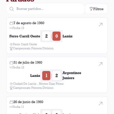
Filtros
7 de agosto de 1960
Fecha 13
2
0
|
Ferro Carril Oeste
Lanús
Ferro Carril Oeste
Campeonato Primera Division
31 de julio de 1960
Fecha 12
Argentinos
1
2
|
Lanús
Juniors
Ciudad De Lanús - Néstor Diaz Pérez
Campeonato Primera Division
26 de junio de 1960
Fecha 11