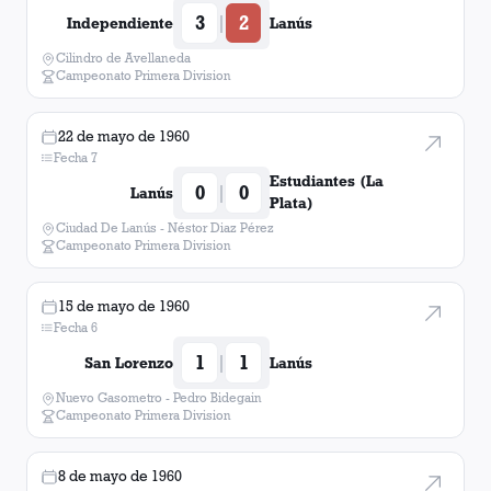
3
2
|
Independiente
Lanús
Cilindro de Avellaneda
Campeonato Primera Division
22 de mayo de 1960
Fecha 7
Estudiantes (La
0
0
|
Lanús
Plata)
Ciudad De Lanús - Néstor Diaz Pérez
Campeonato Primera Division
15 de mayo de 1960
Fecha 6
1
1
|
San Lorenzo
Lanús
Nuevo Gasometro - Pedro Bidegain
Campeonato Primera Division
8 de mayo de 1960