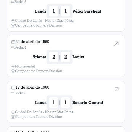
Fecha 5
1
1
|
Lanús
Vélez Sarsfield
Ciudad De Lanús - Néstor Diaz Pérez
Campeonato Primera Division
24 de abril de 1960
Fecha 4
2
2
|
Atlanta
Lanús
Monumental
Campeonato Primera Division
17 de abril de 1960
Fecha 3
1
1
|
Lanús
Rosario Central
Ciudad De Lanús - Néstor Diaz Pérez
Campeonato Primera Division