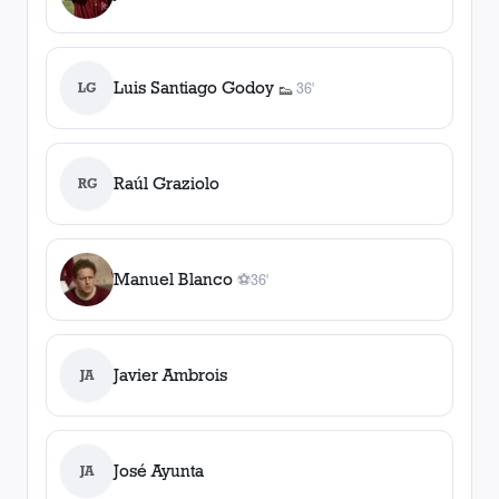
Luis Santiago Godoy
LG
36'
👟
1
asistencia
Raúl Graziolo
RG
Manuel Blanco
⚽
36'
1
gol
, 36'
Javier Ambrois
JA
José Ayunta
JA