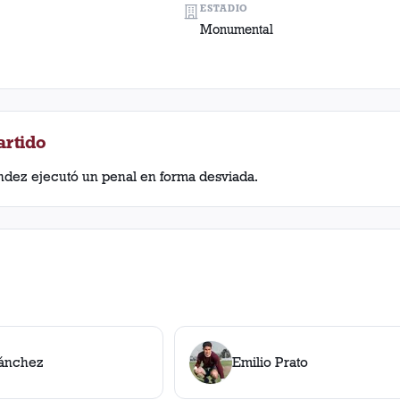
ESTADIO
Monumental
artido
ndez ejecutó un penal en forma desviada.
ánchez
Emilio Prato