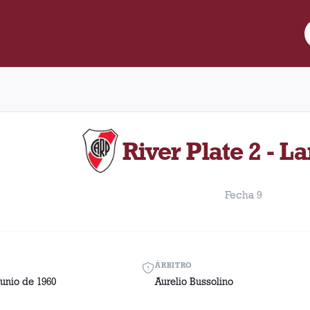
e Lanús y River Plate disputado el Domingo, 12 de junio de 1960 
River Plate 2 - L
Fecha 9
ÁRBITRO
unio de 1960
Aurelio Bussolino