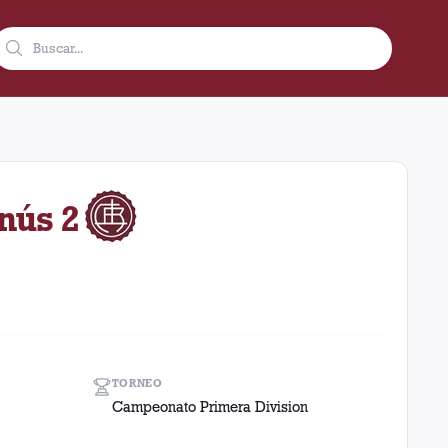
como visitante en el estadio Monumental (Argentina). El resulta
anús 2
TORNEO
Campeonato Primera Division