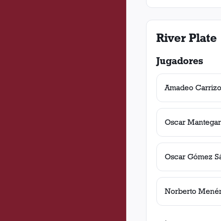
River Plate
Jugadores
Amadeo Carriz
Oscar Mantegar
Oscar Gómez S
Norberto Mené