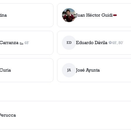
tina
Juan Héctor Guidi
Carranza
Eduardo Dávila
48'
ED
⚽
48', 80'
👟
1
asistencia
2
gol
es
, 48', 
Curia
José Ayunta
JA
Perucca