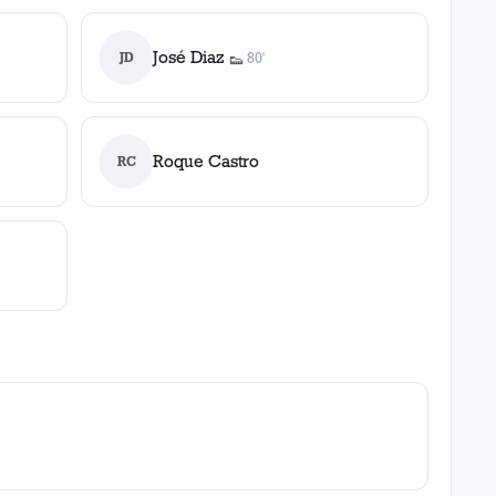
José Diaz
JD
80'
👟
1
asistencia
Roque Castro
RC
80'