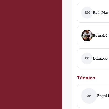
Raúl Mar
RM
Bernabé 
Eduardo 
EC
Técnico
Angel 
AP