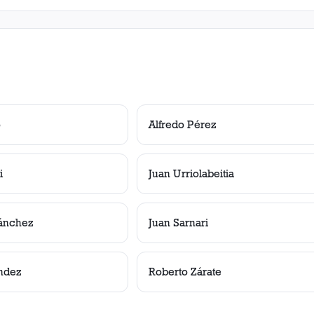
o
Alfredo Pérez
i
Juan Urriolabeitia
ánchez
Juan Sarnari
ndez
Roberto Zárate