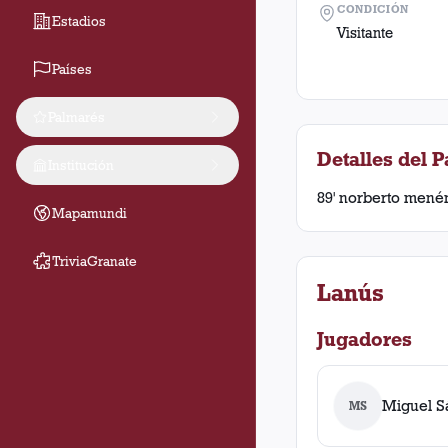
CONDICIÓN
Estadios
Visitante
Países
Palmarés
Detalles del P
Institución
89' norberto mené
Mapamundi
TriviaGranate
Lanús
Jugadores
Miguel S
MS