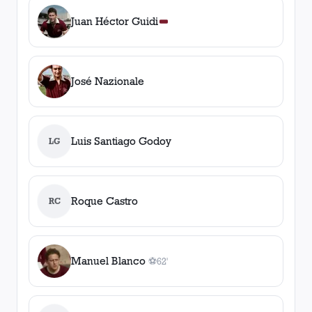
Juan Héctor Guidi
José Nazionale
Luis Santiago Godoy
LG
Roque Castro
RC
Manuel Blanco
⚽
62'
1
gol
, 62'