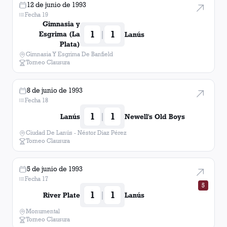
12 de junio de 1993
Fecha 19
Gimnasia y
1
1
|
Esgrima (La
Lanús
Plata)
Gimnasia Y Esgrima De Banfield
Torneo Clausura
8 de junio de 1993
Fecha 18
1
1
|
Lanús
Newell's Old Boys
Ciudad De Lanús - Néstor Diaz Pérez
Torneo Clausura
5 de junio de 1993
Fecha 17
5
1
1
|
River Plate
Lanús
Monumental
Torneo Clausura