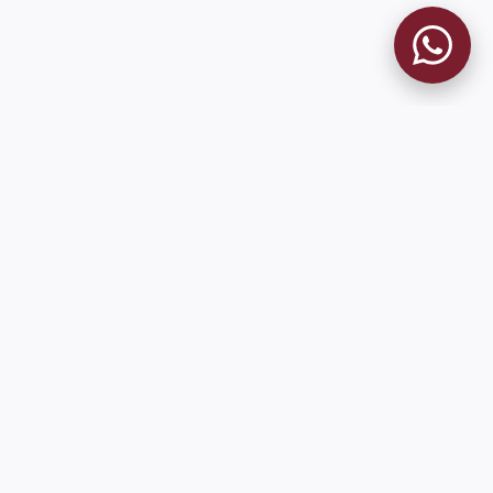
MUSEO GRANATE
El Museo
Historia del Club
Historia del Museo
Misión
Socios Fundadores
Cambios en la web
Contacto
Pioneros en el mundo en integrar oficialmente las estadísticas