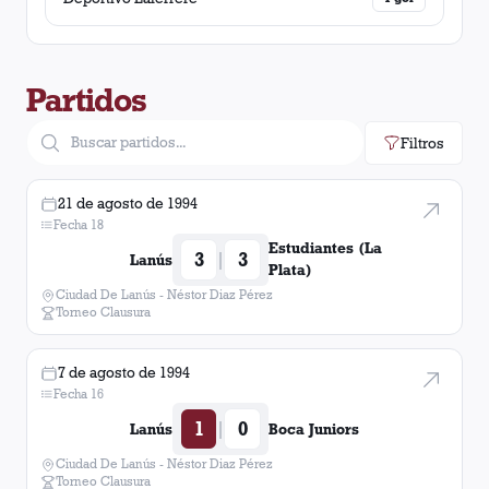
Chaco For Ever
1
victoria
Partidos
Central Córdoba (Santiago del Estero)
1
victoria
Filtros
Belgrano (Córdoba)
1
victoria
21 de agosto de 1994
Almirante Brown
Fecha 18
1
victoria
Estudiantes (La
3
3
|
Lanús
Plata)
Villa Dálmine
1
victoria
Ciudad De Lanús - Néstor Diaz Pérez
Torneo Clausura
Deportivo Mandiyú
1
victoria
7 de agosto de 1994
Fecha 16
Atlético Tucumán
1
victoria
1
0
|
Lanús
Boca Juniors
Atlético Rafaela
1
victoria
Ciudad De Lanús - Néstor Diaz Pérez
Torneo Clausura