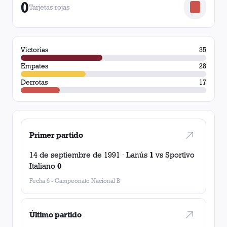
0
Tarjetas rojas
Victorias
35
Empates
28
Derrotas
17
Primer partido
14 de septiembre de 1991
·
Lanús
1
vs
Sportivo
Italiano
0
Fecha 6
-
Campeonato Nacional B
Último partido