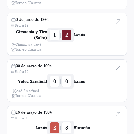
Torneo Clausura
5 de junio de 1994
Fecha 12
Gimnasia y Tiro
1
2
|
Lanús
(Salta)
Gimnasia (jujuy)
Torneo Clausura
22 de mayo de 1994
Fecha 10
0
0
|
Vélez Sarsfield
Lanús
José Amalfitani
Torneo Clausura
15 de mayo de 1994
Fecha 9
2
3
|
Lanús
Huracán