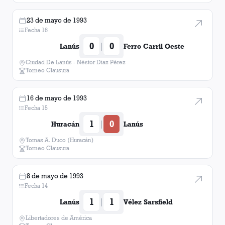
23 de mayo de 1993
Fecha 16
0
0
|
Lanús
Ferro Carril Oeste
Ciudad De Lanús - Néstor Diaz Pérez
Torneo Clausura
16 de mayo de 1993
Fecha 15
1
0
|
Huracán
Lanús
Tomas A. Duco (Huracán)
Torneo Clausura
8 de mayo de 1993
Fecha 14
1
1
|
Lanús
Vélez Sarsfield
Libertadores de América