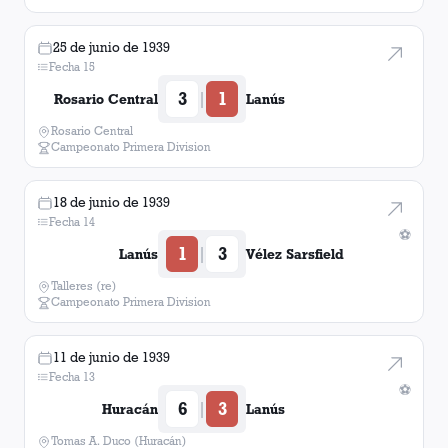
25 de junio de 1939
Fecha 15
3
1
|
Rosario Central
Lanús
Rosario Central
Campeonato Primera Division
18 de junio de 1939
Fecha 14
⚽
1
3
|
Lanús
Vélez Sarsfield
Talleres (re)
Campeonato Primera Division
11 de junio de 1939
Fecha 13
⚽
6
3
|
Huracán
Lanús
Tomas A. Duco (Huracán)