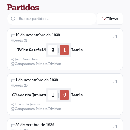
Partidos
Newell's Old Boys
1
gol
Filtros
Argentino de Quilmes
1
gol
12 de noviembre de 1939
Huracán
1
gol
Fecha 31
3
1
|
Vélez Sarsfield
Lanús
Racing Club
1
gol
José Amalfitani
Campeonato Primera Division
1 de noviembre de 1939
Fecha 29
1
0
|
Chacarita Juniors
Lanús
Chacarita Juniors
Campeonato Primera Division
29 de octubre de 1939