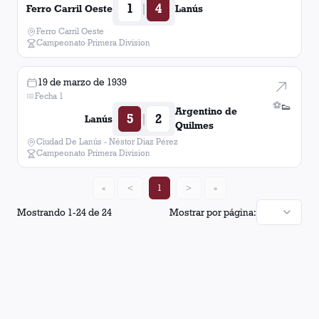
1
4
|
Ferro Carril Oeste
Lanús
Ferro Carril Oeste
Campeonato Primera Division
19 de marzo de 1939
Fecha 1
⚽
👟
Argentino de
5
2
|
Lanús
Quilmes
Ciudad De Lanús - Néstor Diaz Pérez
Campeonato Primera Division
«
<
1
>
»
Mostrando
1
-
24
de
24
Mostrar por página: