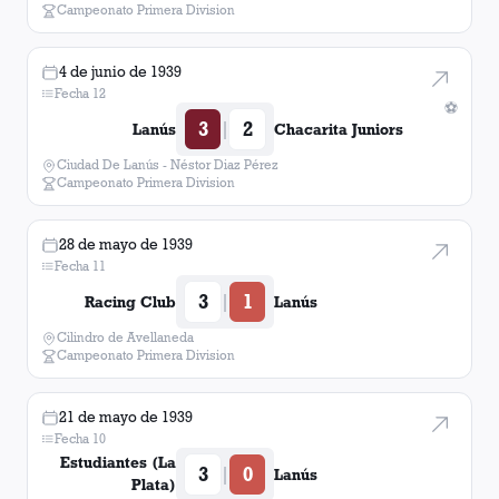
Campeonato Primera Division
4 de junio de 1939
Fecha 12
⚽
3
2
|
Lanús
Chacarita Juniors
Ciudad De Lanús - Néstor Diaz Pérez
Campeonato Primera Division
28 de mayo de 1939
Fecha 11
3
1
|
Racing Club
Lanús
Cilindro de Avellaneda
Campeonato Primera Division
21 de mayo de 1939
Fecha 10
Estudiantes (La
3
0
|
Lanús
Plata)