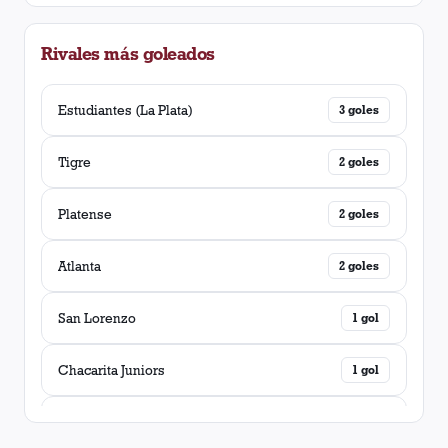
Chacarita Juniors
1
victoria
Rivales más goleados
Newell's Old Boys
1
victoria
Estudiantes (La Plata)
3
goles
Tigre
2
goles
Platense
2
goles
Atlanta
2
goles
San Lorenzo
1
gol
Chacarita Juniors
1
gol
Vélez Sarsfield
1
gol