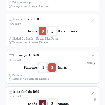
Estudiantes (lp)
Campeonato Primera Division
14 de mayo de 1939
Fecha 9
0
1
|
Lanús
Boca Juniors
Ciudad De Lanús - Néstor Diaz Pérez
Campeonato Primera Division
7 de mayo de 1939
Fecha 8
⚽
⚽
👟
4
3
|
Platense
Lanús
Platense
Campeonato Primera Division
16 de abril de 1939
Fecha 5
⚽
4
2
|
Lanús
Atlanta