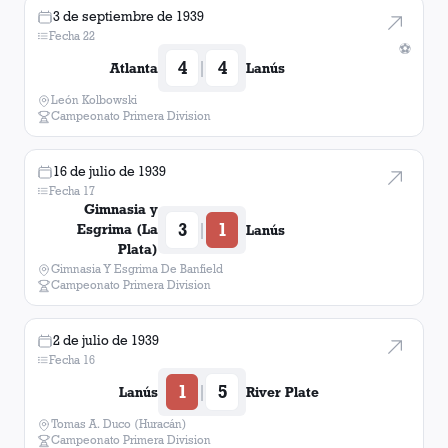
3 de septiembre de 1939
Fecha 22
⚽
4
4
|
Atlanta
Lanús
León Kolbowski
Campeonato Primera Division
16 de julio de 1939
Fecha 17
Gimnasia y
3
1
|
Esgrima (La
Lanús
Plata)
Gimnasia Y Esgrima De Banfield
Campeonato Primera Division
2 de julio de 1939
Fecha 16
1
5
|
Lanús
River Plate
Tomas A. Duco (Huracán)
Campeonato Primera Division