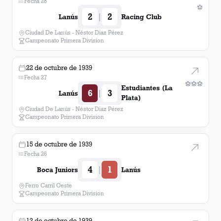
Fecha 28
⚽
2
2
|
Lanús
Racing Club
Ciudad De Lanús - Néstor Diaz Pérez
Campeonato Primera Division
22 de octubre de 1939
Fecha 27
⚽
⚽
⚽
Estudiantes (La
6
3
|
Lanús
Plata)
Ciudad De Lanús - Néstor Diaz Pérez
Campeonato Primera Division
15 de octubre de 1939
Fecha 26
4
1
|
Boca Juniors
Lanús
Ferro Carril Oeste
Campeonato Primera Division
12 de octubre de 1939