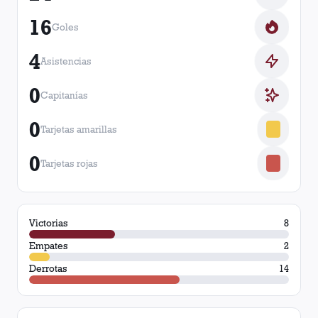
16
Goles
4
Asistencias
0
Capitanías
0
Tarjetas amarillas
0
Tarjetas rojas
Victorias
8
Empates
2
Derrotas
14