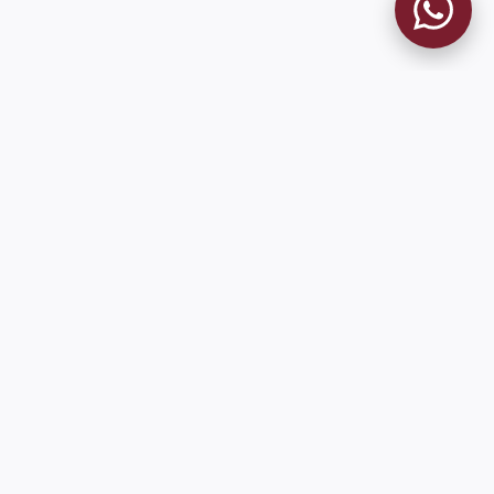
MUSEO GRANATE
El Museo
Historia del Club
Historia del Museo
Misión
Socios Fundadores
Cambios en la web
Contacto
Pioneros en el mundo en integrar oficialmente las estadísticas
históricas de forma online
9 de Julio 1680 (Sede Social)