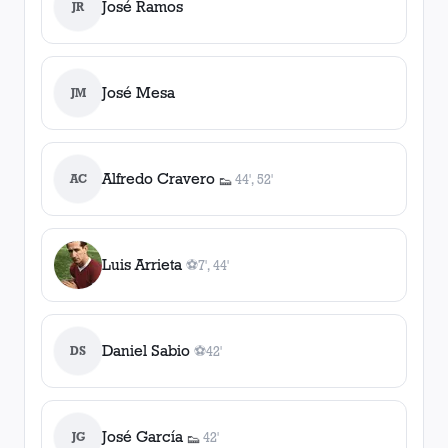
José Ramos
JR
José Mesa
JM
Alfredo Cravero
AC
44', 52'
👟
2
asistencia
s
Luis Arrieta
⚽
7', 44'
2
gol
es
, 7', 44'
Daniel Sabio
DS
⚽
42'
1
gol
, 42'
José García
JG
42'
👟
1
asistencia