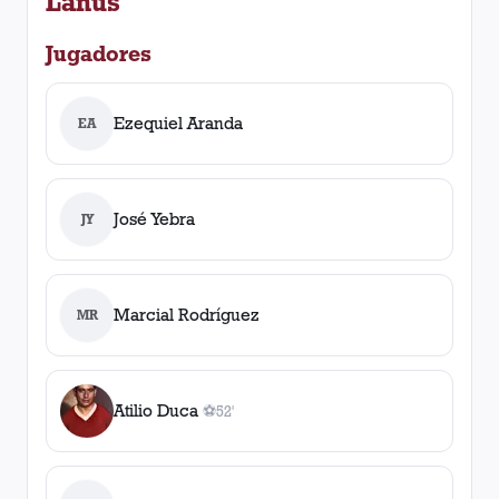
Lanús
Jugadores
Ezequiel Aranda
EA
José Yebra
JY
Marcial Rodríguez
MR
Atilio Duca
⚽
52'
1
gol
, 52'