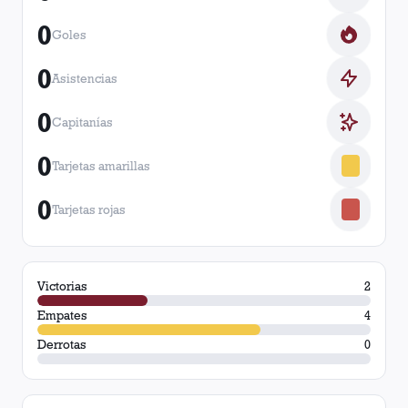
0
Goles
0
Asistencias
0
Capitanías
0
Tarjetas amarillas
0
Tarjetas rojas
Victorias
2
Empates
4
Derrotas
0