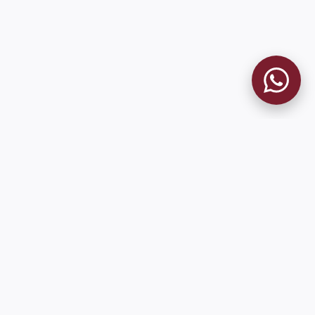
MUSEO GRANATE
El Museo
Historia del Club
Historia del Museo
Misión
Socios Fundadores