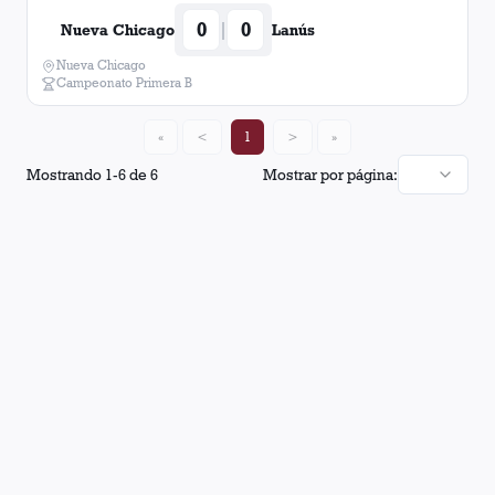
0
0
|
Nueva Chicago
Lanús
Nueva Chicago
Campeonato Primera B
«
<
1
>
»
Mostrando
1
-
6
de
6
Mostrar por página: