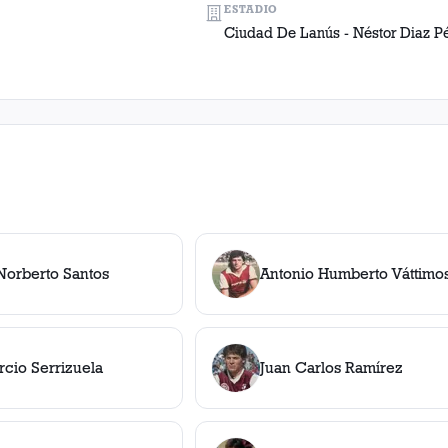
ESTADIO
Ciudad De Lanús - Néstor Diaz P
Norberto Santos
Antonio Humberto Váttimo
rcio Serrizuela
Juan Carlos Ramírez