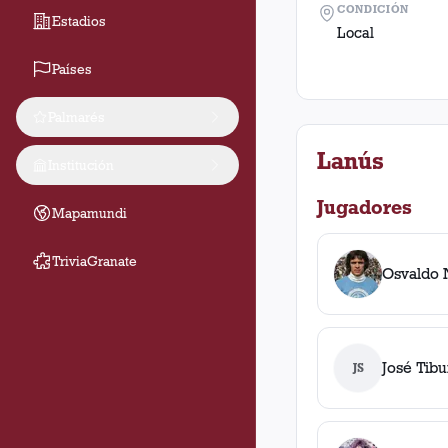
CONDICIÓN
Estadios
Local
Países
Palmarés
Lanús
Institución
Jugadores
Mapamundi
TriviaGranate
Osvaldo 
José Tibu
JS