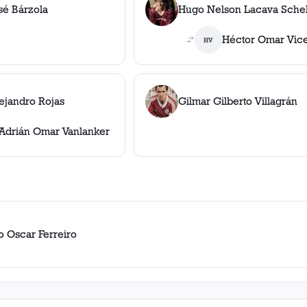
sé Bárzola
Hugo Nelson Lacava Schel
Héctor Omar Vic
HV
ejandro Rojas
Gilmar Gilberto Villagrán
Adrián Omar Vanlanker
o Oscar Ferreiro