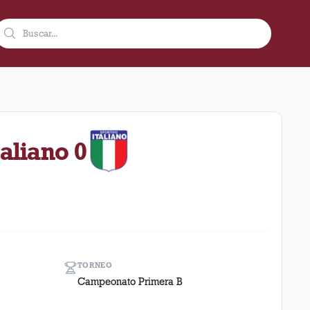
1986 en condición de local en el estadio Ciudad De Lanús - Nést
taliano 0
TORNEO
Campeonato Primera B