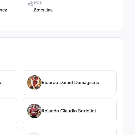
PAÍS
érez
Argentina
s
Ricardo Daniel Demagistris
Rolando Claudio Bertolini