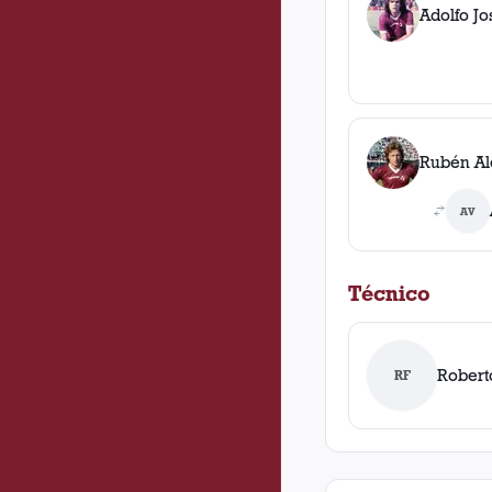
Adolfo Jo
Rubén Al
AV
Técnico
Robert
RF