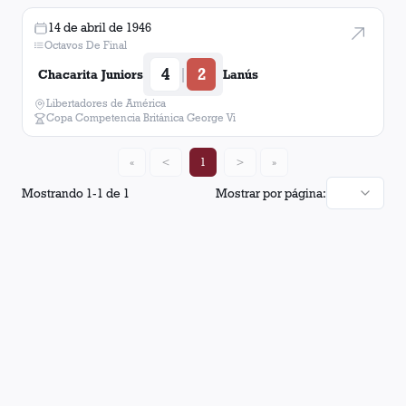
14 de abril de 1946
Octavos De Final
4
2
|
Chacarita Juniors
Lanús
Libertadores de América
Copa Competencia Británica George Vi
«
<
1
>
»
Mostrando
1
-
1
de
1
Mostrar por página: