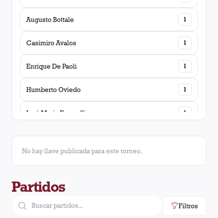
Augusto Bottale
1
Casimiro Avalos
1
Enrique De Paoli
1
Humberto Oviedo
1
José María Fracuelli
1
Juan Araujo
1
No hay llave publicada para este torneo.
Oscar Cesáreo Contreras
1
Partidos
Roberto González
1
Filtros
Salvador Calvente
1