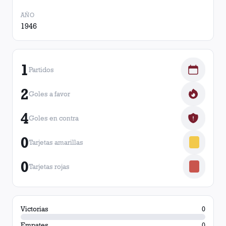
AÑO
1946
1
Partidos
2
Goles a favor
4
Goles en contra
0
Tarjetas amarillas
0
Tarjetas rojas
Victorias
0
Empates
0