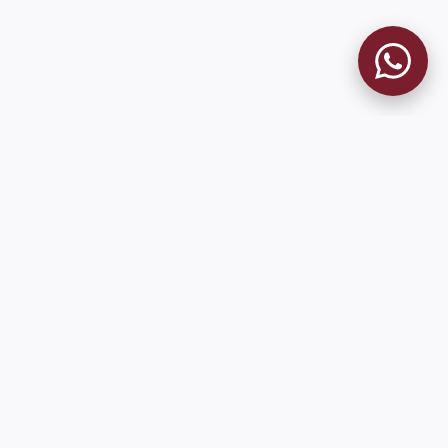
MUSEO GRANATE
El Museo
Historia del Club
Historia del Museo
Misión
Socios Fundadores
Contacto