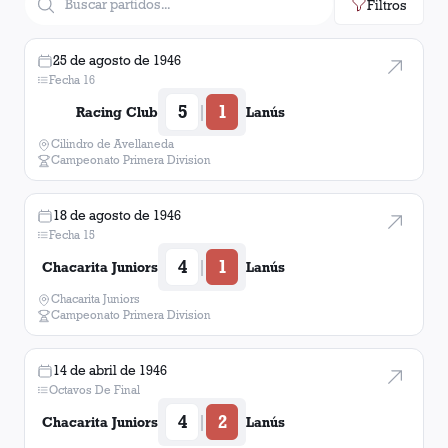
Filtros
25 de agosto de 1946
Fecha 16
5
1
|
Racing Club
Lanús
Cilindro de Avellaneda
Campeonato Primera Division
18 de agosto de 1946
Fecha 15
4
1
|
Chacarita Juniors
Lanús
Chacarita Juniors
Campeonato Primera Division
14 de abril de 1946
Octavos De Final
4
2
|
Chacarita Juniors
Lanús