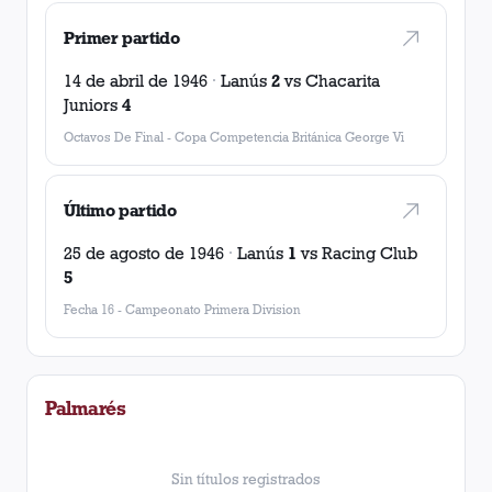
Primer partido
14 de abril de 1946
·
Lanús
2
vs
Chacarita
Juniors
4
Octavos De Final
-
Copa Competencia Británica George Vi
Último partido
25 de agosto de 1946
·
Lanús
1
vs
Racing Club
5
Fecha 16
-
Campeonato Primera Division
Palmarés
Sin títulos registrados