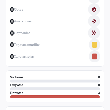
0
Goles
0
Asistencias
0
Capitanías
0
Tarjetas amarillas
0
Tarjetas rojas
Victorias
0
Empates
0
Derrotas
3