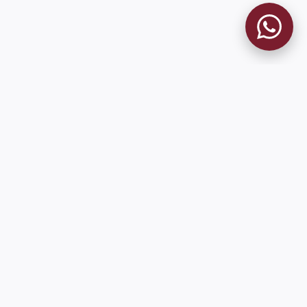
MUSEO GRANATE
El Museo
Historia del Club
Historia del Museo
Misión
Socios Fundadores
Cambios en la web
Contacto
Pioneros en el mundo en integrar oficialmente las estadísticas