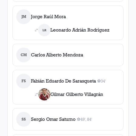
Jorge Raúl Mora
JM
Leonardo Adrián Rodríguez
LR
Carlos Alberto Mendoza
CM
Fabián Eduardo De Sarasqueta
FS
⚽
34'
1
gol
, 34'
Gilmar Gilberto Villagrán
Sergio Omar Saturno
SS
⚽
49', 84'
2
gol
es
, 49', 84'