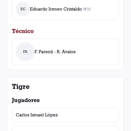
Eduardo Ireneo Cristaldo
EC
⚽
36'
1
gol
, 36'
Técnico
F. Parenti - R. Avalos
FA
Tigre
Jugadores
Carlos Ismael López