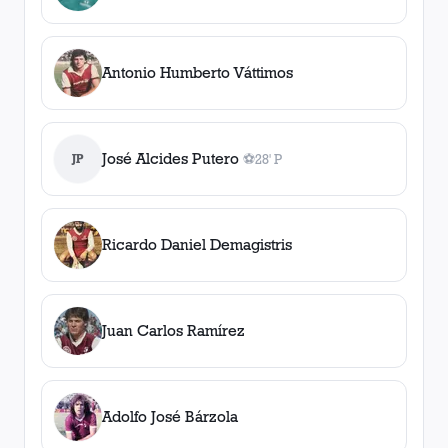
Antonio Humberto Váttimos
José Alcides Putero
JP
⚽
28' P
1
gol
, 28' P
Ricardo Daniel Demagistris
Juan Carlos Ramírez
Adolfo José Bárzola