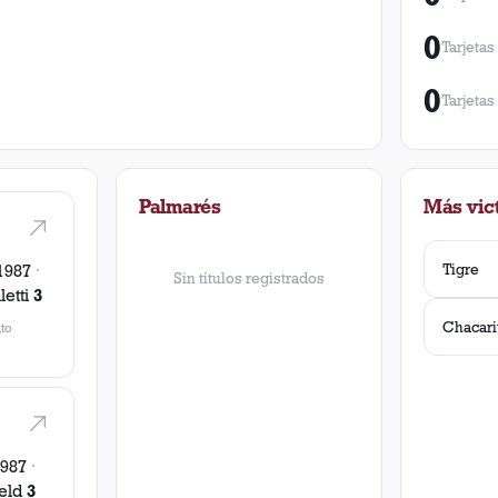
0
Tarjetas
0
Tarjetas
Palmarés
Más vict
Tigre
1987
·
Sin títulos registrados
letti
3
to
1987
·
eld
3