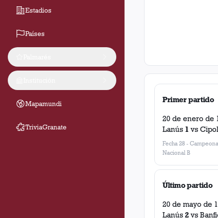
Estadios
Países
Palmarés
Institución
Primer partido
Mapamundi
20 de enero de 
TriviaGranate
Lanús
1
vs
Cipol
Fecha 28
-
Campeona
Nacional B
Último partido
20 de mayo de 
Lanús
2
vs
Banfi