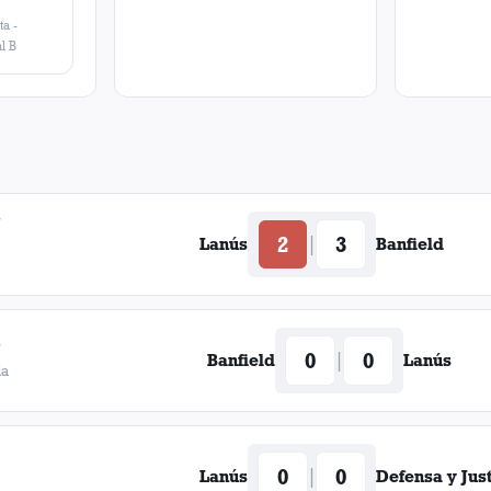
ta
-
l B
7
2
3
|
Lanús
Banfield
7
0
0
|
Banfield
Lanús
da
0
0
|
Lanús
Defensa y Just