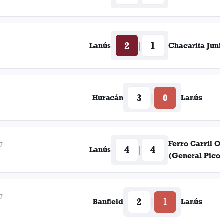
2
1
|
Lanús
Chacarita Jun
3
0
|
Huracán
Lanús
Ferro Carril 
7
4
4
|
Lanús
(General Pico
7
2
1
|
Banfield
Lanús