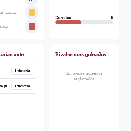
 amarillas
Derrotas
5
 rojas
orias ante
Rivales más goleados
1
victoria
Sin rivales goleados
registrados
Chacarita Juniors
1
victoria