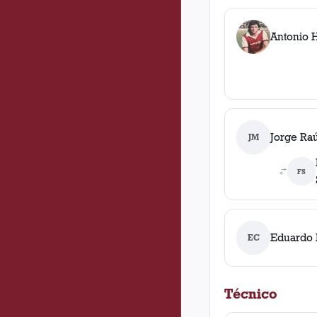
Antonio 
Jorge Ra
JM
FS
Eduardo 
EC
Técnico