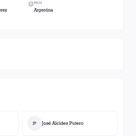
PAÍS
érez
Argentina
José Alcides Putero
JP