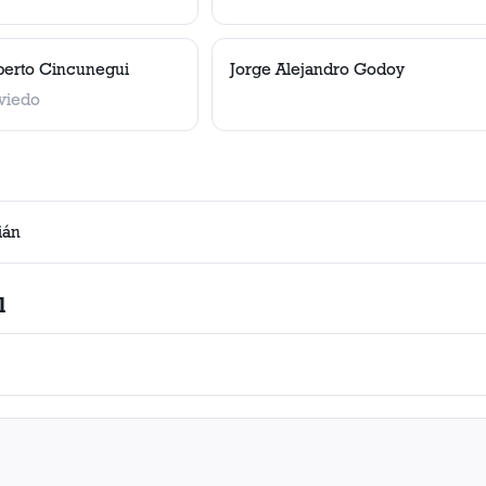
berto Cincunegui
Jorge Alejandro Godoy
viedo
ián
l