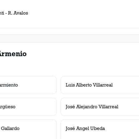
nti - R. Avalos
Armenio
armiento
Luis Alberto Villarreal
Argüeso
José Alejandro Villarreal
Gallardo
José Angel Ubeda