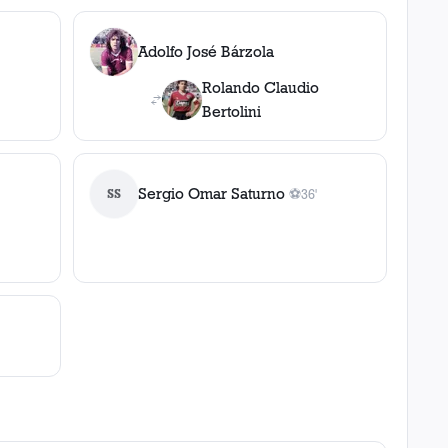
Adolfo José Bárzola
Rolando Claudio
Bertolini
Sergio Omar Saturno
SS
⚽
36'
1
gol
, 36'