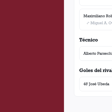
Maximiliano Ro
Miguel A. O
Técnico
Alberto Parsech
Goles del riva
48' José Ubeda