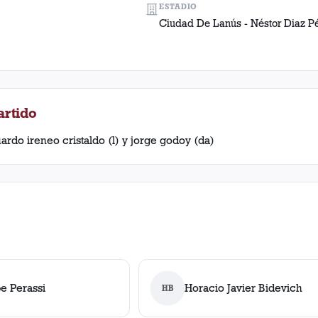
ESTADIO
Ciudad De Lanús - Néstor Diaz P
artido
ardo ireneo cristaldo (l) y jorge godoy (da)
pe Perassi
Horacio Javier Bidevich
HB