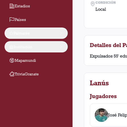
CONDICIÓN
Estadios
Local
Países
Palmarés
Detalles del P
Institución
Expulsados 55' edu
Mapamundi
TriviaGranate
Lanús
Jugadores
José Feli