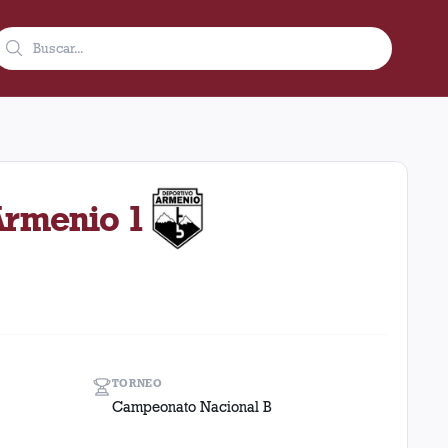
 de 1987 en condición de local en el estadio Ciudad De Lanús - 
Armenio 1
TORNEO
Campeonato Nacional B