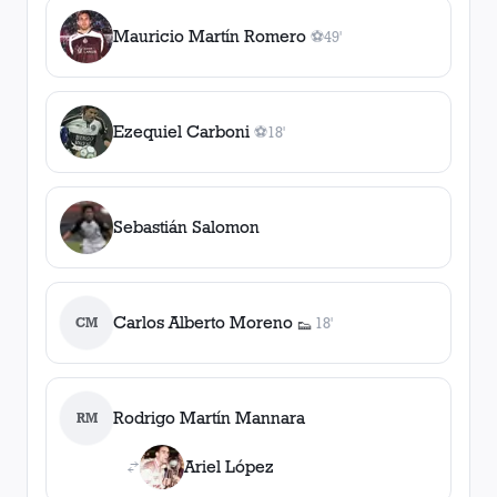
Mauricio Martín Romero
⚽
49'
1
gol
, 49'
Ezequiel Carboni
⚽
18'
1
gol
, 18'
Sebastián Salomon
Carlos Alberto Moreno
CM
18'
👟
1
asistencia
Rodrigo Martín Mannara
RM
Ariel López