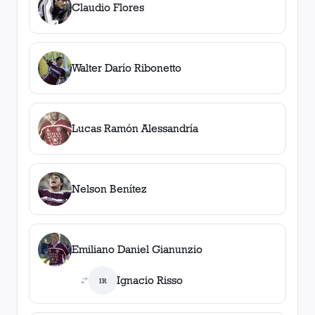
Claudio Flores
Walter Darío Ribonetto
Lucas Ramón Alessandría
Nelson Benítez
Emiliano Daniel Gianunzio
Ignacio Risso
IR