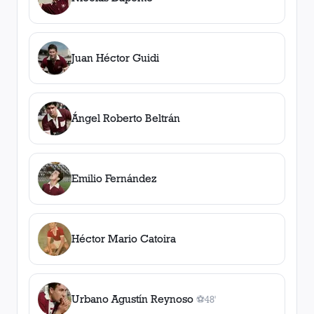
Juan Héctor Guidi
Ángel Roberto Beltrán
Emilio Fernández
Héctor Mario Catoira
Urbano Agustín Reynoso
⚽
48'
1
gol
, 48'