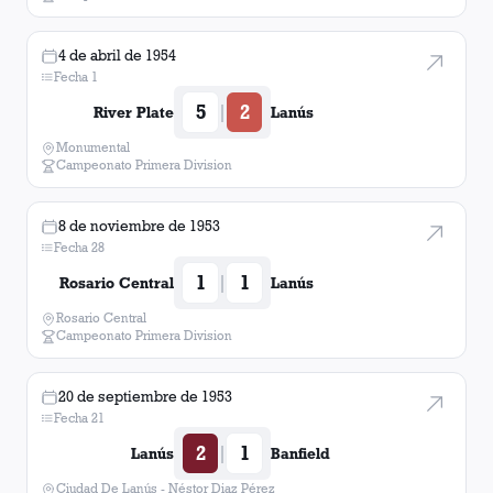
4 de abril de 1954
Fecha 1
5
2
|
River Plate
Lanús
Monumental
Campeonato Primera Division
8 de noviembre de 1953
Fecha 28
1
1
|
Rosario Central
Lanús
Rosario Central
Campeonato Primera Division
20 de septiembre de 1953
Fecha 21
2
1
|
Lanús
Banfield
Ciudad De Lanús - Néstor Diaz Pérez