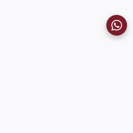
MUSEO GRANATE
El Museo
Historia del Club
Historia del Museo
Misión
Socios Fundadores
Cambios en la web
Contacto