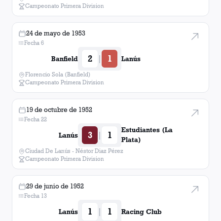
Campeonato Primera Division
24 de mayo de 1953
Fecha 6
2
1
|
Banfield
Lanús
Florencio Sola (Banfield)
Campeonato Primera Division
19 de octubre de 1952
Fecha 22
Estudiantes (La
3
1
|
Lanús
Plata)
Ciudad De Lanús - Néstor Diaz Pérez
Campeonato Primera Division
29 de junio de 1952
Fecha 13
1
1
|
Lanús
Racing Club