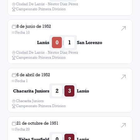
Ciudad De Lanús - Néstor Diaz Pérez
Campeonato Primera Division
8 de junio de 1952
Fecha 10
0
1
|
Lanús
San Lorenzo
Ciudad De Lanús - Néstor Diaz Pérez
Campeonato Primera Division
6 de abril de 1952
Fecha 1
2
3
|
Chacarita Juniors
Lanús
Chacarita Juniors
Campeonato Primera Division
21 de octubre de 1951
Fecha 29
0
2
|
Vélez Sarsfield
Lanús