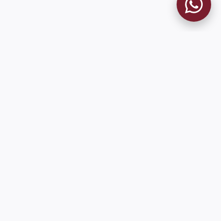
MUSEO GRANATE
El Museo
Historia del Club
Historia del Museo
Misión
Socios Fundadores
Cambios en la web
Contacto
Pioneros en el mundo en integrar oficialmente las estadísticas
históricas de forma online
9 de Julio 1680 (Sede Social)