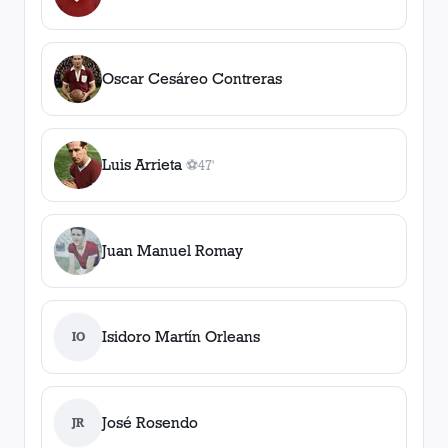
Oscar Cesáreo Contreras
Luis Arrieta
⚽
47'
1
gol
, 47'
Juan Manuel Romay
Isidoro Martín Orleans
IO
José Rosendo
JR