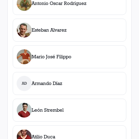
Antonio Oscar Rodríguez
Esteban Alvarez
Mario José Filippo
Armando Díaz
AD
León Strembel
Atilio Duca