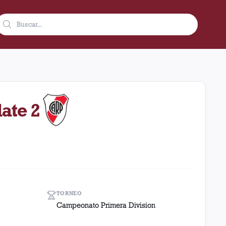
en condición de local en el estadio Ciudad De Lanús - Néstor Di
late 2
TORNEO
Campeonato Primera Division