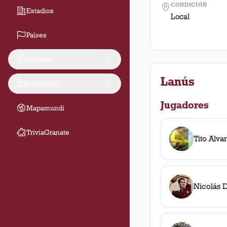
CONDICIÓN
Estadios
Local
Países
Palmarés
Lanús
Institución
Jugadores
Mapamundi
TriviaGranate
Tito Alva
Nicolás 