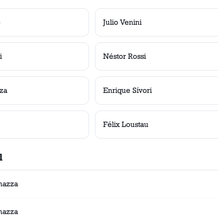
o
Julio Venini
i
Néstor Rossi
za
Enrique Sívori
Félix Loustau
l
rnazza
rnazza