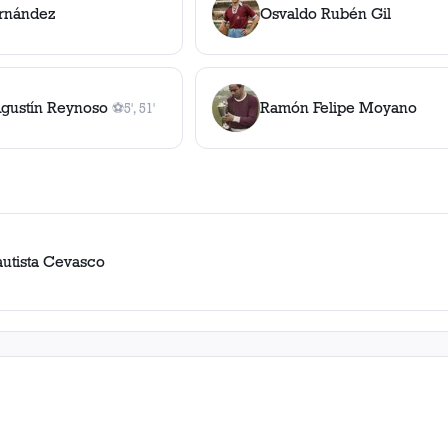
ernández
Osvaldo Rubén Gil
gustín Reynoso
Ramón Felipe Moyano
⚽
5', 51'
2
gol
es
, 5', 51'
autista Cevasco