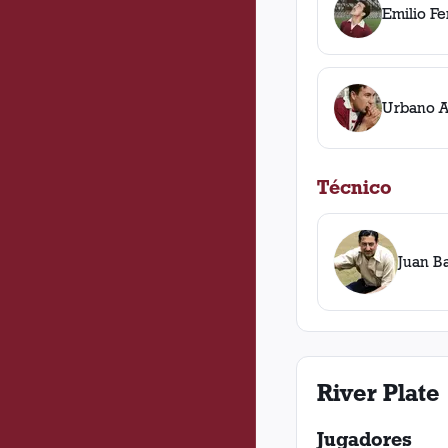
Emilio F
Urbano A
Técnico
Juan B
River Plate
Jugadores