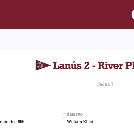
e Lanús y River Plate disputado el Domingo, 12 de junio de 1955 
Lanús 2 - River P
Fecha 7
ÁRBITRO
unio de 1955
William Elliot