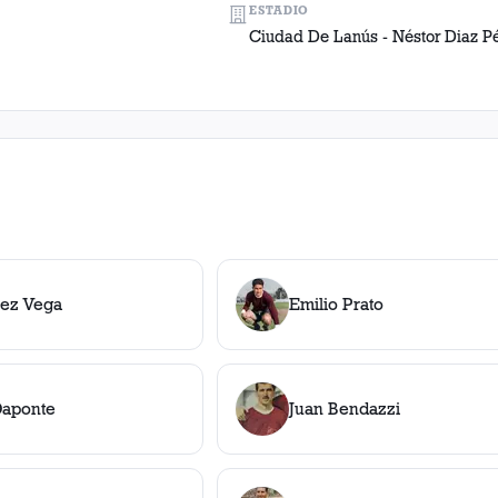
ESTADIO
Ciudad De Lanús - Néstor Diaz P
rez Vega
Emilio Prato
Daponte
Juan Bendazzi