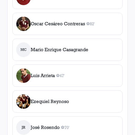
Oscar Cesáreo Contreras
⚽
82'
1
gol
, 82'
Mario Enrique Casagrande
MC
Luis Arrieta
⚽
47'
1
gol
, 47'
Ezequiel Reynoso
José Rosendo
JR
⚽
70'
1
gol
, 70'