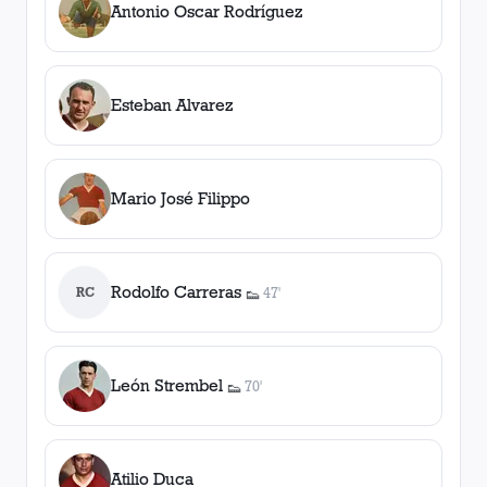
Antonio Oscar Rodríguez
Esteban Alvarez
Mario José Filippo
Rodolfo Carreras
RC
47'
👟
1
asistencia
León Strembel
70'
👟
1
asistencia
Atilio Duca