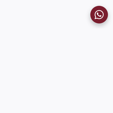
MUSEO GRANATE
El Museo
Historia del Club
Historia del Museo
Misión
Socios Fundadores
Cambios en la web
Contacto