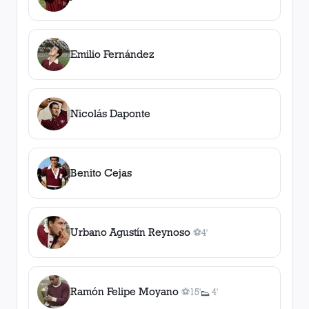
1
gol
1
, 58'
asistencia
Emilio Fernández
Nicolás Daponte
Benito Cejas
Urbano Agustín Reynoso
⚽
4'
1
gol
, 4'
Ramón Felipe Moyano
⚽
15'
4'
👟
1
gol
1
, 15'
asistencia