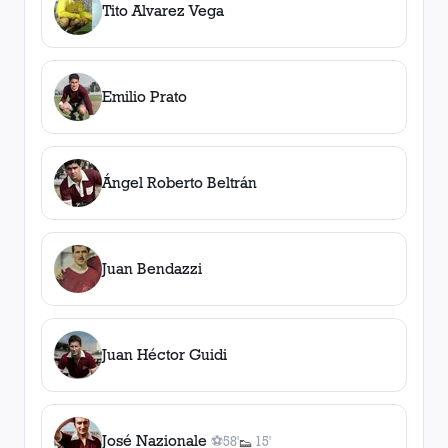
Tito Alvarez Vega
Emilio Prato
Ángel Roberto Beltrán
Juan Bendazzi
Juan Héctor Guidi
José Nazionale
⚽
58'
15'
👟