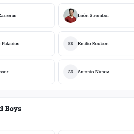
Carreras
León Strembel
 Palacios
Emilio Reuben
ER
sseri
Antonio Núñez
AN
d Boys