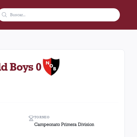
bre de 1942 en condición de local en el estadio Ciudad De Lanús
ld Boys 0
TORNEO
Campeonato Primera Division