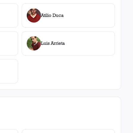
Atilio Duca
Luis Arrieta