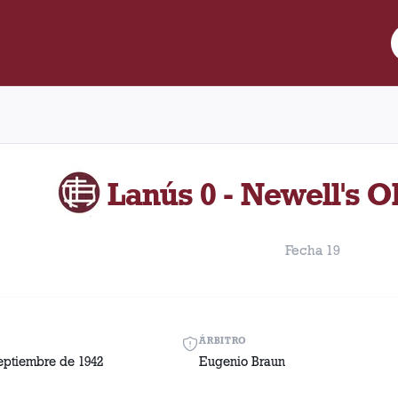
re Lanús y Newell's Old Boys disputado el Domingo, 6 de septiem
Lanús 0 - Newell's O
Fecha 19
ÁRBITRO
eptiembre de 1942
Eugenio Braun