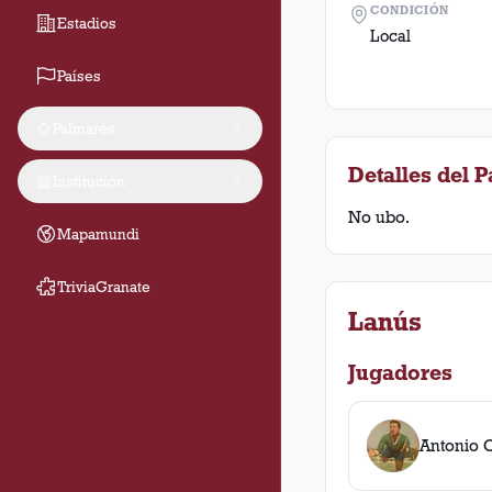
CONDICIÓN
Estadios
Local
Países
Palmarés
Detalles del P
Institución
No ubo.
Mapamundi
TriviaGranate
Lanús
Jugadores
Antonio 