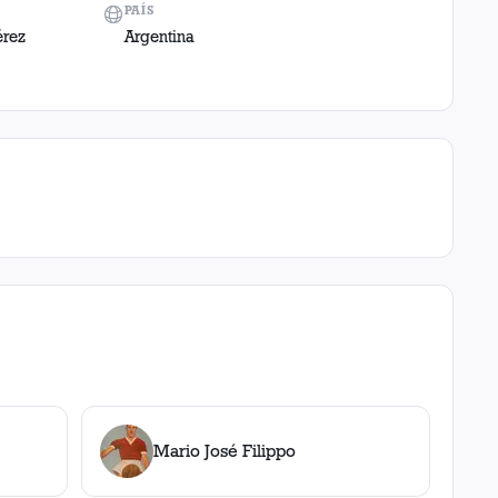
PAÍS
érez
Argentina
Mario José Filippo