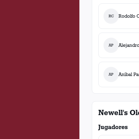
Rodolfo 
RC
Alejandro
AP
Aníbal Pa
AP
Newell's Ol
Jugadores