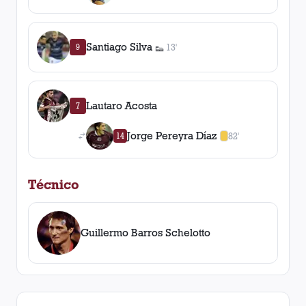
Santiago Silva
9
13'
👟
1
asistencia
Lautaro Acosta
7
Jorge Pereyra Díaz
14
82'
1
amarilla
,
0
roja
s
Técnico
Guillermo Barros Schelotto