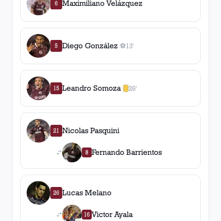
Maximiliano Velázquez
6
Diego González
5
⚽
13'
1
gol
, 13'
Leandro Somoza
15
26'
1
amarilla
,
0
roja
s
Nicolas Pasquini
21
Fernando Barrientos
8
Lucas Melano
26
Victor Ayala
16