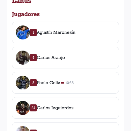
Lanús
Jugadores
Agustín Marchesín
1
Carlos Araujo
4
Paolo Goltz
2
⚽
58'
1
gol
, 58'
Carlos Izquierdoz
24