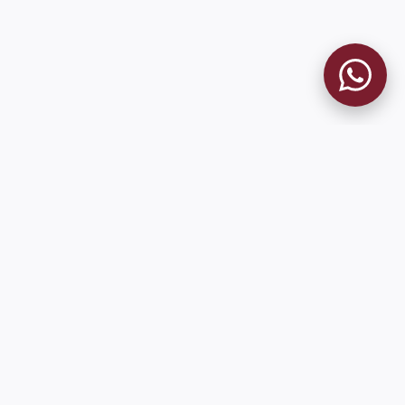
MUSEO GRANATE
El Museo
Historia del Club
Historia del Museo
Misión
Socios Fundadores
Cambios en la web
Contacto