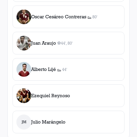
Oscar Cesáreo Contreras
80'
👟
1
asistencia
Juan Araujo
⚽
44', 80'
2
gol
es
, 44', 80'
Alberto Lijé
44'
👟
1
asistencia
Ezequiel Reynoso
Julio Marángelo
JM