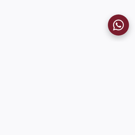
MUSEO GRANATE
El Museo
Historia del Club
Historia del Museo
Misión
Socios Fundadores
Contacto