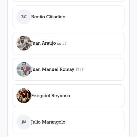
Benito Cittadino
BC
Juan Araujo
11'
👟
1
asistencia
Juan Manuel Romay
⚽
11'
1
gol
, 11'
Ezequiel Reynoso
Julio Marángelo
JM