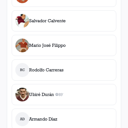
Salvador Calvente
Mario José Filippo
Rodolfo Carreras
RC
Ubiré Durán
⚽
89'
1
gol
, 89'
Armando Díaz
AD