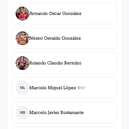
Armando Oscar González
Néstor Osvaldo González
Rolando Claudio Bertolini
Marcelo Miguel López
ML
⚽
65'
1
gol
, 65'
Marcelo Javier Bustamante
MB