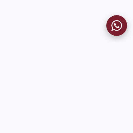
MUSEO GRANATE
El Museo
Historia del Club
Historia del Museo
Misión
Socios Fundadores
Cambios en la web
Contacto