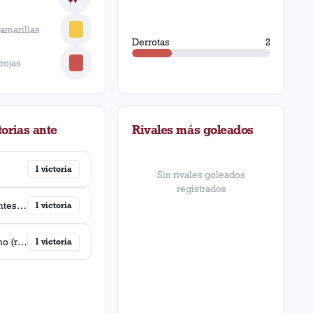
 amarillas
Derrotas
2
 rojas
orias ante
Rivales más goleados
1
victoria
Sin rivales goleados
registrados
Estudiantes (Buenos Aires)
1
victoria
Argentino (rosario)
1
victoria