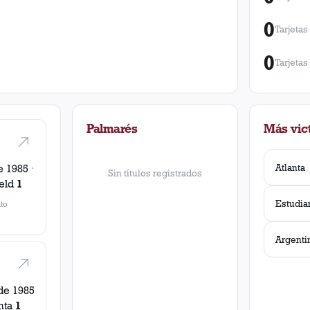
0
Tarjetas
0
Tarjetas
Palmarés
Más vict
Atlanta
e 1985
·
Sin títulos registrados
eld
1
to
de 1985
nta
1