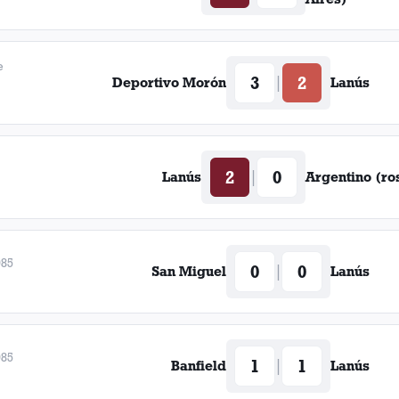
e
3
2
|
Deportivo Morón
Lanús
2
0
|
Lanús
Argentino (ro
985
0
0
|
San Miguel
Lanús
985
1
1
|
Banfield
Lanús