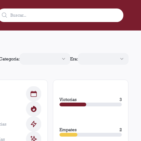
.
Categoría:
Era:
Victorias
3
cias
Empates
2
ías