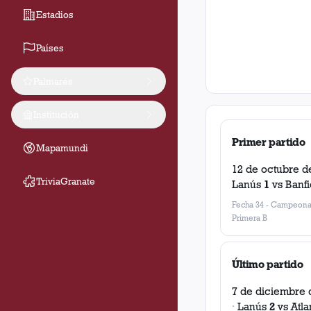
Estadios
Países
Palmarés
Institución
Primer partido
Mapamundi
12 de octubre d
TriviaGranate
Lanús
1
vs
Banfi
Fecha 34
-
Campeona
Primera B
Último partido
7 de diciembre 
·
Lanús
2
vs
Atla