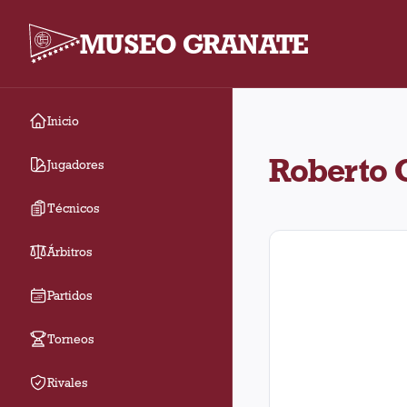
MUSEO GRANATE
Inicio
Roberto Garzete jugó 
Roberto 
Jugadores
Técnicos
Árbitros
Partidos
Torneos
Rivales