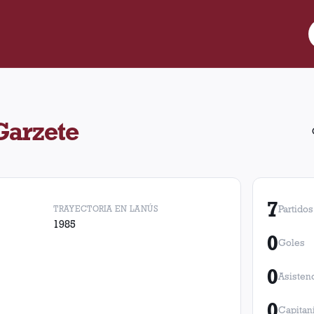
7 partidos para Lanús. Obtuvo 3 victorias, 2 empates y 2 derrotas
Garzete
7
TRAYECTORIA EN LANÚS
Partidos
1985
0
Goles
0
Asisten
0
Capitan