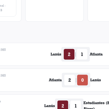
nal
-
 B
1985
2
1
|
Lanús
Atlanta
1985
2
0
|
Atlanta
Lanús
e
Estudiantes (
2
1
|
Lanús
Aires)