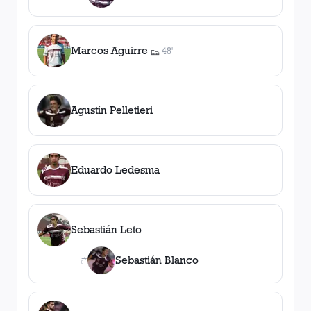
Marcos Aguirre
48'
👟
1
asistencia
Agustín Pelletieri
Eduardo Ledesma
Sebastián Leto
Sebastián Blanco