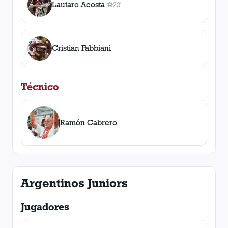
Lautaro Acosta
⚽
22'
1
gol
, 22'
Cristian Fabbiani
Técnico
Ramón Cabrero
Argentinos Juniors
Jugadores