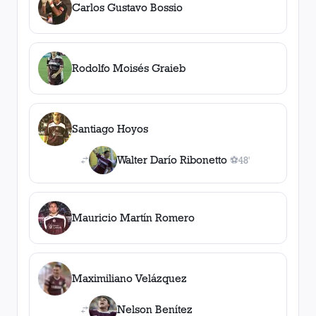
Carlos Gustavo Bossio
Rodolfo Moisés Graieb
Santiago Hoyos
Walter Darío Ribonetto
⚽
48'
1
gol
, 48'
Mauricio Martín Romero
Maximiliano Velázquez
Nelson Benítez