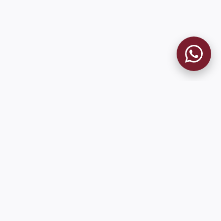
MUSEO GRANATE
El Museo
Historia del Club
Historia del Museo
Misión
Socios Fundadores