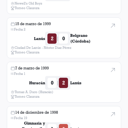
Newell's Old Boys
Torneo Clausura
15 de marzo de 1999
Fecha 2
Belgrano
2
0
|
Lanús
(Córdoba)
Ciudad De Lanús - Néstor Diaz Pérez
Torneo Clausura
7 de marzo de 1999
Fecha 1
0
2
|
Huracán
Lanús
Tomas A. Duco (Huracán)
Torneo Clausura
14 de diciembre de 1998
Fecha 19
Gimnasia y