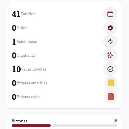
41
Partidos
0
Goles
1
Asistencias
0
Capitanías
10
Vallas Invictas
0
Tarjetas amarillas
0
Tarjetas rojas
Victorias
15