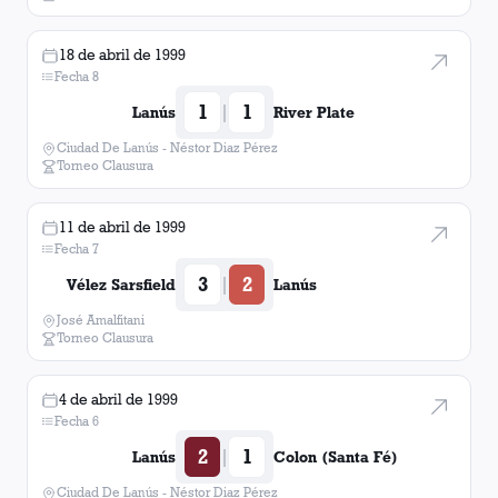
18 de abril de 1999
Fecha 8
1
1
|
Lanús
River Plate
Ciudad De Lanús - Néstor Diaz Pérez
Torneo Clausura
11 de abril de 1999
Fecha 7
3
2
|
Vélez Sarsfield
Lanús
José Amalfitani
Torneo Clausura
4 de abril de 1999
Fecha 6
2
1
|
Lanús
Colon (Santa Fé)
Ciudad De Lanús - Néstor Diaz Pérez