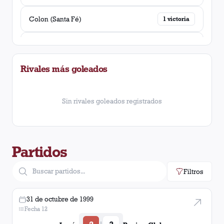
Colon (Santa Fé)
1
victoria
Argentinos Juniors
1
victoria
Rivales más goleados
Gimnasia y Esgrima (Jujuy)
1
victoria
Estudiantes (La Plata)
1
victoria
Sin rivales goleados registrados
Racing Club
1
victoria
Partidos
River Plate
1
victoria
Filtros
31 de octubre de 1999
Fecha 12