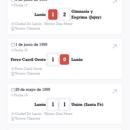
Fecha 17
Gimnasia y
1
2
|
Lanús
Esgrima (Jujuy)
Ciudad De Lanús - Néstor Diaz Pérez
Torneo Clausura
1 de junio de 1999
Fecha 16
1
0
|
Ferro Carril Oeste
Lanús
Ferro Carril Oeste
Torneo Clausura
29 de mayo de 1999
Fecha 15
1
1
|
Lanús
Unión (Santa Fé)
Ciudad De Lanús - Néstor Diaz Pérez
Torneo Clausura