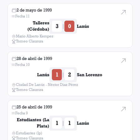
2 de mayo de 1999
Fecha 11
Talleres
3
0
|
Lanús
(Córdoba)
Mario Alberto Kempes
Torneo Clausura
28 de abril de 1999
Fecha 10
1
2
|
Lanús
San Lorenzo
Ciudad De Lanús - Néstor Diaz Pérez
Torneo Clausura
25 de abril de 1999
Fecha 9
Estudiantes (La
1
1
|
Lanús
Plata)
Estudiantes (lp)
Torneo Clausura