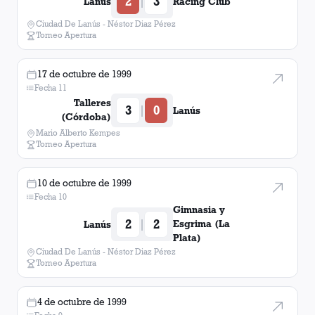
2
3
|
Lanús
Racing Club
Ciudad De Lanús - Néstor Diaz Pérez
Torneo Apertura
17 de octubre de 1999
Fecha 11
Talleres
3
0
|
Lanús
(Córdoba)
Mario Alberto Kempes
Torneo Apertura
10 de octubre de 1999
Fecha 10
Gimnasia y
2
2
|
Esgrima (La
Lanús
Plata)
Ciudad De Lanús - Néstor Diaz Pérez
Torneo Apertura
4 de octubre de 1999