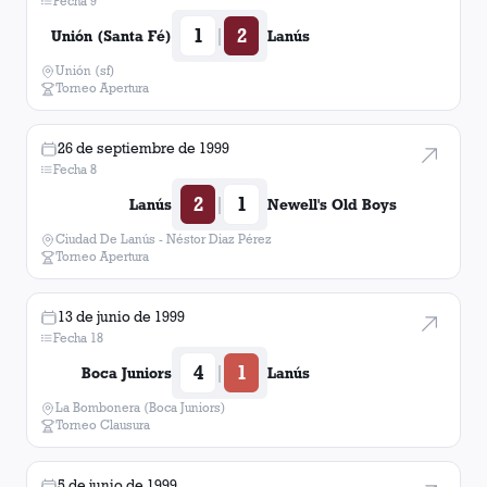
Fecha 9
1
2
|
Unión (Santa Fé)
Lanús
Unión (sf)
Torneo Apertura
26 de septiembre de 1999
Fecha 8
2
1
|
Lanús
Newell's Old Boys
Ciudad De Lanús - Néstor Diaz Pérez
Torneo Apertura
13 de junio de 1999
Fecha 18
4
1
|
Boca Juniors
Lanús
La Bombonera (Boca Juniors)
Torneo Clausura
5 de junio de 1999