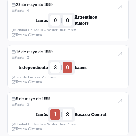
23 de mayo de 1999
Fecha 14
Argentinos
0
0
|
Lanús
Juniors
Ciudad De Lanús - Néstor Diaz Pérez
Torneo Clausura
16 de mayo de 1999
Fecha 13
2
0
|
Independiente
Lanús
Libertadores de América
Torneo Clausura
9 de mayo de 1999
Fecha 12
1
2
|
Lanús
Rosario Central
Ciudad De Lanús - Néstor Diaz Pérez
Torneo Clausura