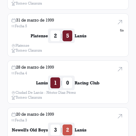
Torneo Clausura
31 de marzo de 1999
Fecha 5
👟
2
5
|
Platense
Lanús
Platense
Torneo Clausura
28 de marzo de 1999
Fecha 4
1
0
|
Lanús
Racing Club
Ciudad De Lanús - Néstor Diaz Pérez
Torneo Clausura
20 de marzo de 1999
Fecha 3
3
2
|
Newell's Old Boys
Lanús