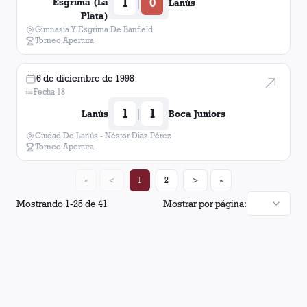
1
0
|
Esgrima (La
Lanús
Plata)
Gimnasia Y Esgrima De Banfield
Torneo Apertura
6 de diciembre de 1998
Fecha 18
1
1
|
Lanús
Boca Juniors
Ciudad De Lanús - Néstor Diaz Pérez
Torneo Apertura
«
<
1
2
>
»
Mostrando
1
-
25
de
41
Mostrar por página: