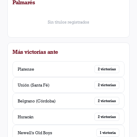
Palmarés
Sin títulos registrados
Más victorias ante
Platense
2
victorias
Unión (Santa Fé)
2
victorias
Belgrano (Córdoba)
2
victorias
Huracán
2
victorias
Newell's Old Boys
1
victoria