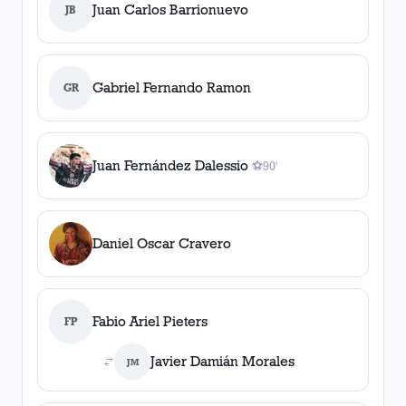
Juan Carlos Barrionuevo
JB
Gabriel Fernando Ramon
GR
Juan Fernández Dalessio
⚽
90'
1
gol
, 90'
Daniel Oscar Cravero
Fabio Ariel Pieters
FP
Javier Damián Morales
JM