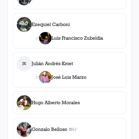
Ezequiel Carboni
Luís Francisco Zubeldía
Julián Andrés Kmet
JK
José Luis Marzo
Hugo Alberto Morales
Gonzalo Belloso
⚽
61'
1
gol
, 61'