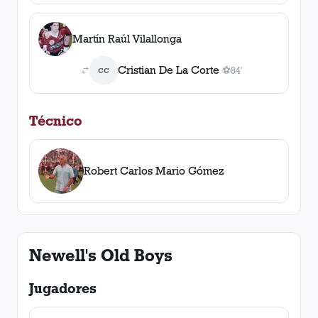
Martín Raúl Vilallonga
Cristian De La Corte
⚽
84'
CC
1
gol
, 84'
Técnico
Robert Carlos Mario Gómez
Newell's Old Boys
Jugadores