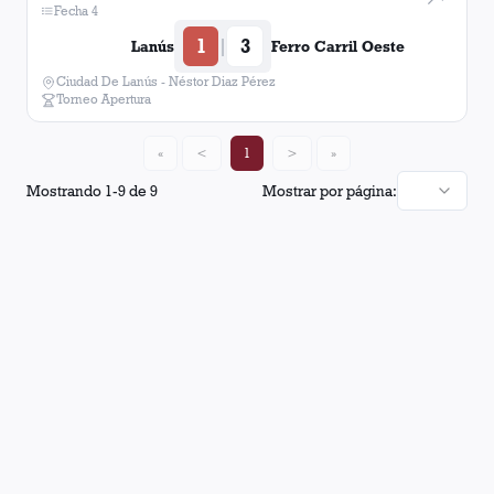
Fecha 4
1
3
|
Lanús
Ferro Carril Oeste
Ciudad De Lanús - Néstor Diaz Pérez
Torneo Apertura
«
<
1
>
»
Mostrando
1
-
9
de
9
Mostrar por página: