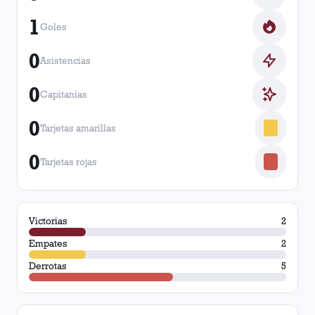
1
Goles
0
Asistencias
0
Capitanías
0
Tarjetas amarillas
0
Tarjetas rojas
Victorias
2
Empates
2
Derrotas
5