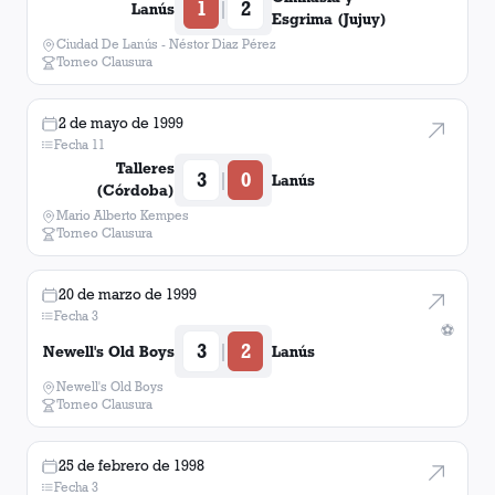
1
2
|
Lanús
Esgrima (Jujuy)
Ciudad De Lanús - Néstor Diaz Pérez
Torneo Clausura
2 de mayo de 1999
Fecha 11
Talleres
3
0
|
Lanús
(Córdoba)
Mario Alberto Kempes
Torneo Clausura
20 de marzo de 1999
Fecha 3
⚽
3
2
|
Newell's Old Boys
Lanús
Newell's Old Boys
Torneo Clausura
25 de febrero de 1998
Fecha 3