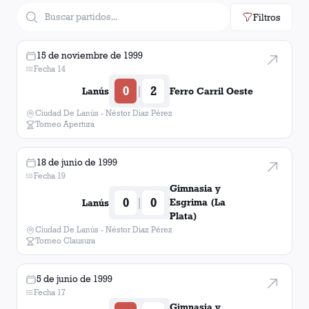
Filtros
15 de noviembre de 1999
Fecha 14
0
2
|
Lanús
Ferro Carril Oeste
Ciudad De Lanús - Néstor Diaz Pérez
Torneo Apertura
18 de junio de 1999
Fecha 19
Gimnasia y
0
0
|
Esgrima (La
Lanús
Plata)
Ciudad De Lanús - Néstor Diaz Pérez
Torneo Clausura
5 de junio de 1999
Fecha 17
Gimnasia y