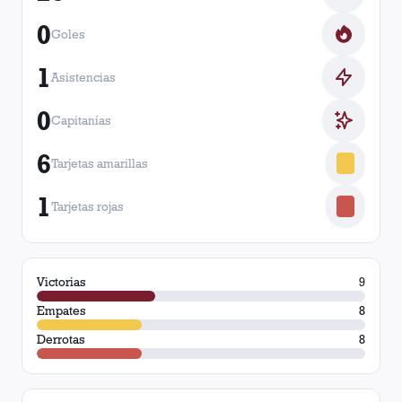
0
Goles
1
Asistencias
0
Capitanías
6
Tarjetas amarillas
1
Tarjetas rojas
Victorias
9
Empates
8
Derrotas
8