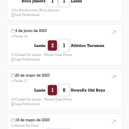
1
1
|
Boca Juniors
Lanús
La Bombonera (Boca Juniors)
Liga Profesional
4 de junio de 2023
Fecha 19
2
1
|
Lanús
Atlético Tucumán
Ciudad De Lanús - Néstor Diaz Pérez
Liga Profesional
20 de mayo de 2023
Fecha 17
1
0
|
Lanús
Newell's Old Boys
Ciudad De Lanús - Néstor Diaz Pérez
Liga Profesional
18 de mayo de 2023
32avos De Final