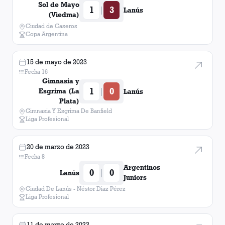
Sol de Mayo
1
3
|
Lanús
(Viedma)
Ciudad de Caseros
Copa Argentina
15 de mayo de 2023
Fecha 16
Gimnasia y
1
0
|
Esgrima (La
Lanús
Plata)
Gimnasia Y Esgrima De Banfield
Liga Profesional
20 de marzo de 2023
Fecha 8
Argentinos
0
0
|
Lanús
Juniors
Ciudad De Lanús - Néstor Diaz Pérez
Liga Profesional
11 de marzo de 2023