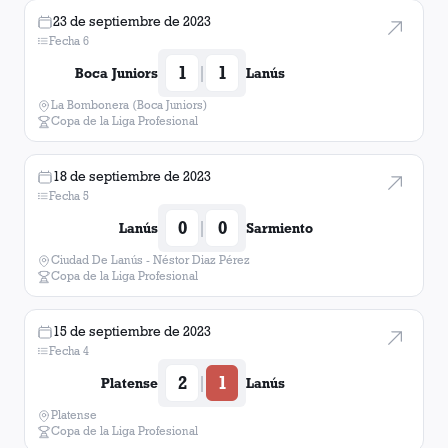
23 de septiembre de 2023
Fecha 6
1
1
|
Boca Juniors
Lanús
La Bombonera (Boca Juniors)
Copa de la Liga Profesional
18 de septiembre de 2023
Fecha 5
0
0
|
Lanús
Sarmiento
Ciudad De Lanús - Néstor Diaz Pérez
Copa de la Liga Profesional
15 de septiembre de 2023
Fecha 4
2
1
|
Platense
Lanús
Platense
Copa de la Liga Profesional