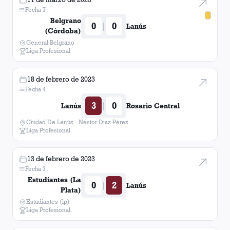
Fecha 7
Belgrano
0
0
|
Lanús
(Córdoba)
General Belgrano
Liga Profesional
18 de febrero de 2023
Fecha 4
3
0
|
Lanús
Rosario Central
Ciudad De Lanús - Néstor Diaz Pérez
Liga Profesional
13 de febrero de 2023
Fecha 3
Estudiantes (La
0
2
|
Lanús
Plata)
Estudiantes (lp)
Liga Profesional