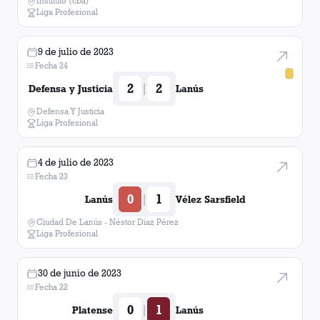
Instituto (cba)
Liga Profesional
9 de julio de 2023
Fecha 24
2
2
|
Defensa y Justicia
Lanús
Defensa Y Justicia
Liga Profesional
4 de julio de 2023
Fecha 23
0
1
|
Lanús
Vélez Sarsfield
Ciudad De Lanús - Néstor Diaz Pérez
Liga Profesional
30 de junio de 2023
Fecha 22
0
1
|
Platense
Lanús