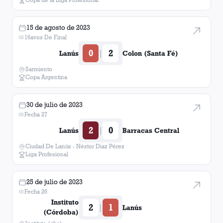
15 de agosto de 2023
16avos De Final
0
2
|
Lanús
Colon (Santa Fé)
Sarmiento
Copa Argentina
30 de julio de 2023
Fecha 27
2
0
|
Lanús
Barracas Central
Ciudad De Lanús - Néstor Diaz Pérez
Liga Profesional
25 de julio de 2023
Fecha 26
Instituto
2
1
|
Lanús
(Córdoba)