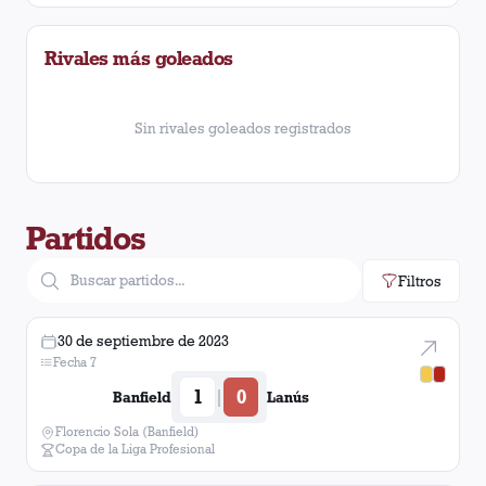
Colon (Santa Fé)
1
victoria
Rivales más goleados
Atlético Tucumán
1
victoria
Sol de Mayo (Viedma)
1
victoria
Sin rivales goleados registrados
Partidos
Filtros
30 de septiembre de 2023
Fecha 7
1
0
|
Banfield
Lanús
Florencio Sola (Banfield)
Copa de la Liga Profesional