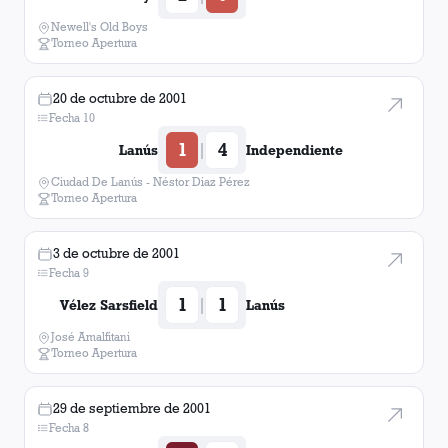
Newell's Old Boys
Torneo Apertura
20 de octubre de 2001
Fecha 10
1
4
|
Lanús
Independiente
Ciudad De Lanús - Néstor Diaz Pérez
Torneo Apertura
3 de octubre de 2001
Fecha 9
1
1
|
Vélez Sarsfield
Lanús
José Amalfitani
Torneo Apertura
29 de septiembre de 2001
Fecha 8