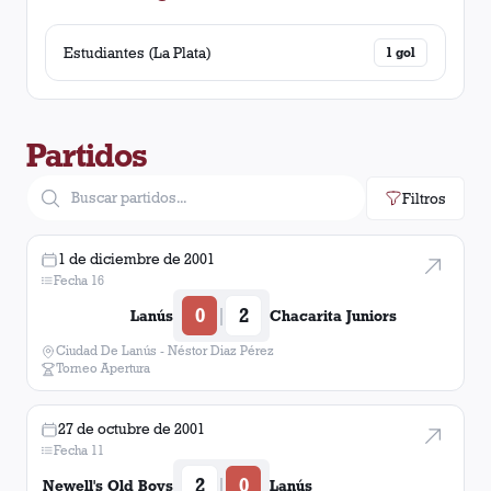
Estudiantes (La Plata)
1
gol
Partidos
Filtros
1 de diciembre de 2001
Fecha 16
0
2
|
Lanús
Chacarita Juniors
Ciudad De Lanús - Néstor Diaz Pérez
Torneo Apertura
27 de octubre de 2001
Fecha 11
2
0
|
Newell's Old Boys
Lanús