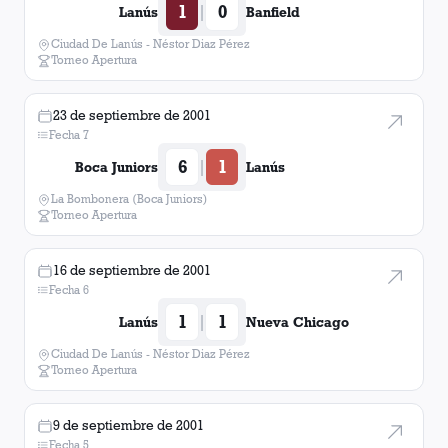
1
0
|
Lanús
Banfield
Ciudad De Lanús - Néstor Diaz Pérez
Torneo Apertura
23 de septiembre de 2001
Fecha 7
6
1
|
Boca Juniors
Lanús
La Bombonera (Boca Juniors)
Torneo Apertura
16 de septiembre de 2001
Fecha 6
1
1
|
Lanús
Nueva Chicago
Ciudad De Lanús - Néstor Diaz Pérez
Torneo Apertura
9 de septiembre de 2001
Fecha 5