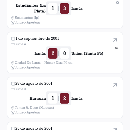
⚽
Estudiantes (La
1
3
|
Lanús
Plata)
Estudiantes (lp)
Torneo Apertura
1 de septiembre de 2001
Fecha 4
👟
2
0
|
Lanús
Unión (Santa Fé)
Ciudad De Lanús - Néstor Diaz Pérez
Torneo Apertura
28 de agosto de 2001
Fecha 3
1
2
|
Huracán
Lanús
Tomas A. Duco (Huracán)
Torneo Apertura
25 de agosto de 2001