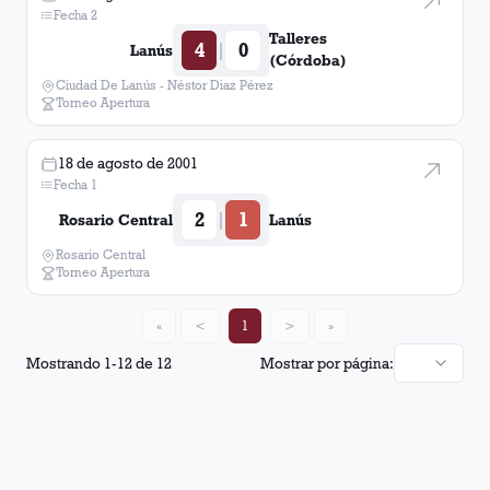
Fecha 2
Talleres
4
0
|
Lanús
(Córdoba)
Ciudad De Lanús - Néstor Diaz Pérez
Torneo Apertura
18 de agosto de 2001
Fecha 1
2
1
|
Rosario Central
Lanús
Rosario Central
Torneo Apertura
«
<
1
>
»
Mostrando
1
-
12
de
12
Mostrar por página: