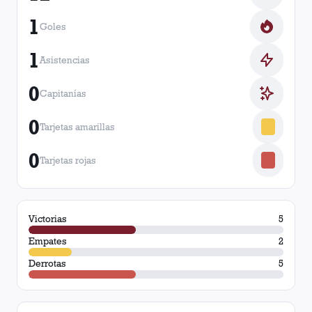
1
Goles
1
Asistencias
0
Capitanías
0
Tarjetas amarillas
0
Tarjetas rojas
Victorias
5
Empates
2
Derrotas
5