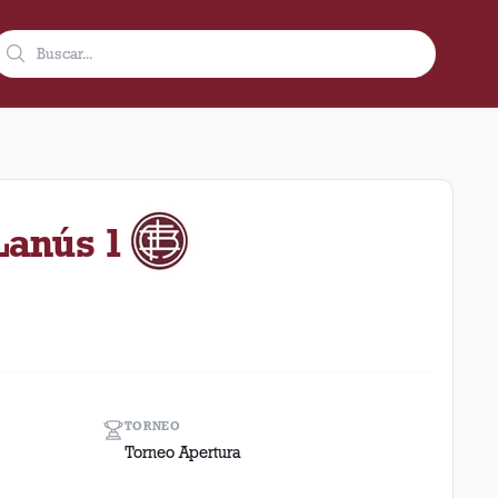
2001 como visitante en el estadio José Amalfitani (Argentina). El
 Lanús 1
TORNEO
Torneo Apertura