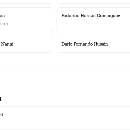
con
Federico Hernán Dominguez
daro
o Nanni
Darío Fernando Husain
l
ni