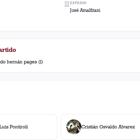
ESTADIO
José Amalfitani
artido
rdo hernán pages (l)
uis Pontiroli
Cristián Osvaldo Alvarez