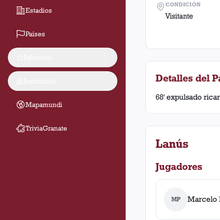
CONDICIÓN
Estadios
Visitante
Países
Palmarés
Detalles del P
Institución
68' expulsado rica
Mapamundi
TriviaGranate
Lanús
Jugadores
Marcelo L
MP