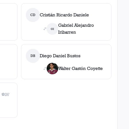
Cristián Ricardo Daniele
CD
Gabriel Alejandro
GI
Iribarren
Diego Daniel Bustos
DB
Walter Gastón Coyette
z
⚽
26'
1
gol
, 26'