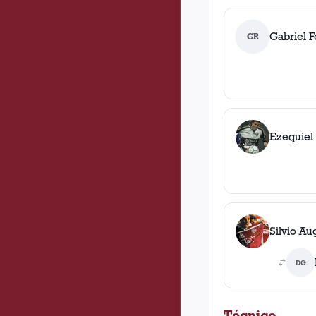
Gabriel 
GR
Ezequiel
Silvio A
DG
Técnico