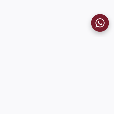
9 de Julio 1680 (Sede Social)
Martes y viernes de 18:00 a 20:00
museo@clublanus.com