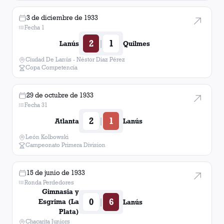
3 de diciembre de 1933
Fecha 1
2
1
|
Lanús
Quilmes
Ciudad De Lanús - Néstor Diaz Pérez
Copa Competencia
29 de octubre de 1933
Fecha 31
2
1
|
Atlanta
Lanús
León Kolbowski
Campeonato Primera Division
15 de junio de 1933
Ronda Perdedores
Gimnasia y
0
6
|
Esgrima (La
Lanús
Plata)
Chacarita Juniors