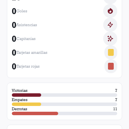
0
Goles
0
Asistencias
0
Capitanías
0
Tarjetas amarillas
0
Tarjetas rojas
Victorias
7
Empates
7
Derrotas
11