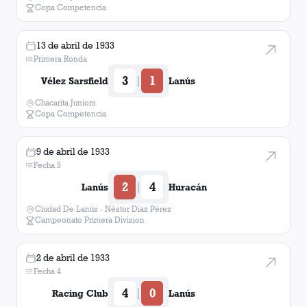
Copa Competencia
13 de abril de 1933
Primera Ronda
3
1
|
Vélez Sarsfield
Lanús
Chacarita Juniors
Copa Competencia
9 de abril de 1933
Fecha 5
2
4
|
Lanús
Huracán
Ciudad De Lanús - Néstor Diaz Pérez
Campeonato Primera Division
2 de abril de 1933
Fecha 4
4
0
|
Racing Club
Lanús