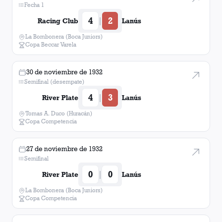
Fecha 1
4
2
|
Racing Club
Lanús
La Bombonera (Boca Juniors)
Copa Beccar Varela
30 de noviembre de 1932
Semifinal (desempate)
4
3
|
River Plate
Lanús
Tomas A. Duco (Huracán)
Copa Competencia
27 de noviembre de 1932
Semifinal
0
0
|
River Plate
Lanús
La Bombonera (Boca Juniors)
Copa Competencia