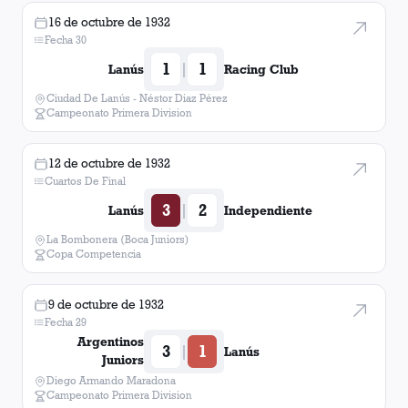
16 de octubre de 1932
Fecha 30
1
1
|
Lanús
Racing Club
Ciudad De Lanús - Néstor Diaz Pérez
Campeonato Primera Division
12 de octubre de 1932
Cuartos De Final
3
2
|
Lanús
Independiente
La Bombonera (Boca Juniors)
Copa Competencia
9 de octubre de 1932
Fecha 29
Argentinos
3
1
|
Lanús
Juniors
Diego Armando Maradona
Campeonato Primera Division