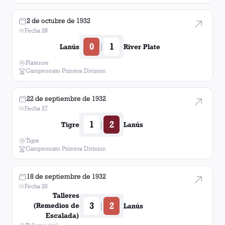
2 de octubre de 1932
Fecha 28
0
1
|
Lanús
River Plate
Platense
Campeonato Primera Division
22 de septiembre de 1932
Fecha 27
1
2
|
Tigre
Lanús
Tigre
Campeonato Primera Division
18 de septiembre de 1932
Fecha 26
Talleres
3
2
|
(Remedios de
Lanús
Escalada)