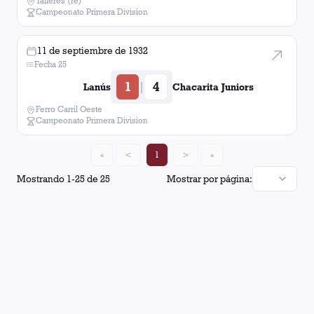
Talleres (re)
Campeonato Primera Division
11 de septiembre de 1932
Fecha 25
1
4
|
Lanús
Chacarita Juniors
Ferro Carril Oeste
Campeonato Primera Division
«
<
1
>
»
Mostrando
1
-
25
de
25
Mostrar por página: