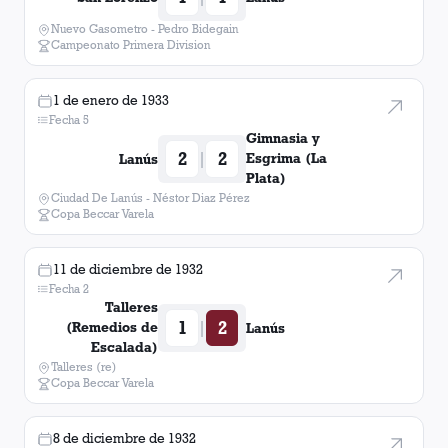
Nuevo Gasometro - Pedro Bidegain
Campeonato Primera Division
1 de enero de 1933
Fecha 5
Gimnasia y
2
2
|
Esgrima (La
Lanús
Plata)
Ciudad De Lanús - Néstor Diaz Pérez
Copa Beccar Varela
11 de diciembre de 1932
Fecha 2
Talleres
1
2
|
(Remedios de
Lanús
Escalada)
Talleres (re)
Copa Beccar Varela
8 de diciembre de 1932