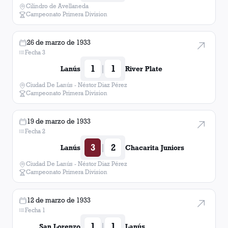
Cilindro de Avellaneda
Campeonato Primera Division
26 de marzo de 1933
Fecha 3
1
1
|
Lanús
River Plate
Ciudad De Lanús - Néstor Diaz Pérez
Campeonato Primera Division
19 de marzo de 1933
Fecha 2
3
2
|
Lanús
Chacarita Juniors
Ciudad De Lanús - Néstor Diaz Pérez
Campeonato Primera Division
12 de marzo de 1933
Fecha 1
1
1
|
San Lorenzo
Lanús