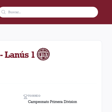
e de 1932 como visitante en el estadio Diego Armando Maradona 
- Lanús 1
TORNEO
Campeonato Primera Division