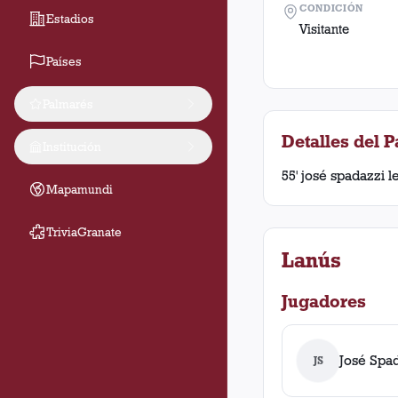
CONDICIÓN
Estadios
Visitante
Países
Palmarés
Detalles del P
Institución
55' josé spadazzi le
Mapamundi
TriviaGranate
Lanús
Jugadores
José Spa
JS