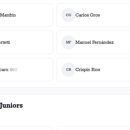
 Manfrín
Carlos Gros
CG
rtetti
Manuel Fernández
MF
caro
Crispín Rios
⚽
61'
CR
1
gol
, 61'
Juniors