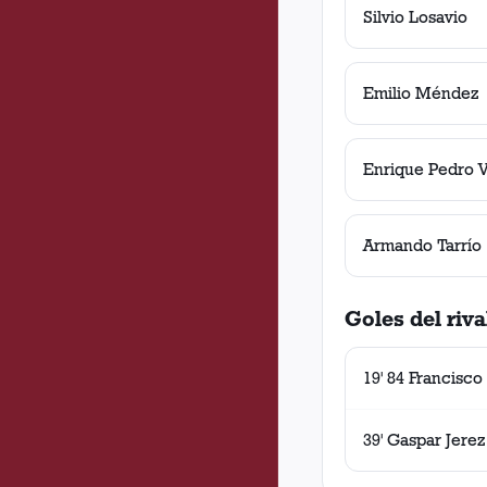
Silvio Losavio
Emilio Méndez
Enrique Pedro V
Armando Tarrío
Goles del riva
19' 84 Francisco
39' Gaspar Jerez