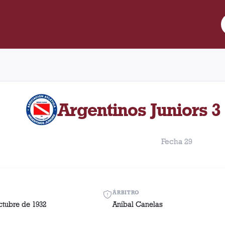
re Lanús y Argentinos Juniors disputado el Domingo, 9 de octubr
Argentinos Juniors 3 
Fecha 29
ÁRBITRO
ctubre de 1932
Aníbal Canelas