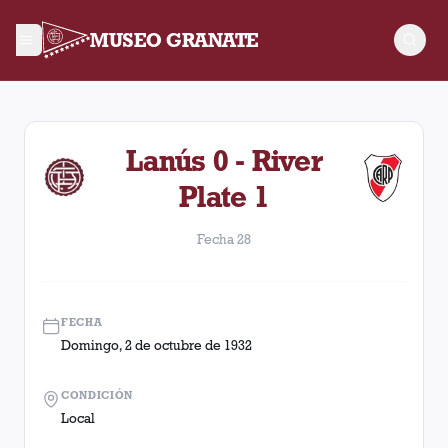
MUSEO GRANATE
Fecha 28. Partido entre Lanús y River Plate disputado el Dom
Lanús 0 - River
Plate 1
Fecha 28
FECHA
Domingo, 2 de octubre de 1932
CONDICIÓN
Local