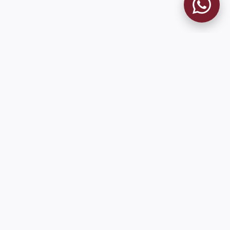
MUSEO GRANATE
El Museo
Historia del Club
Historia del Museo
Misión
Socios Fundadores
Cambios en la web
Contacto
Pioneros en el mundo en integrar oficialmente las estadísticas
históricas de forma online
9 de Julio 1680 (Sede Social)