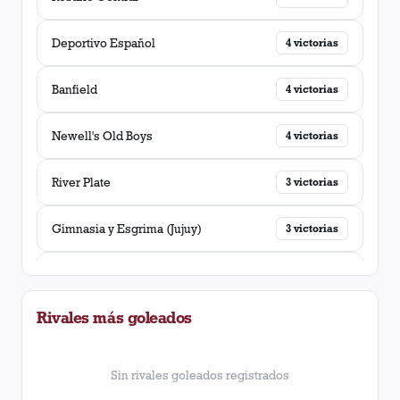
Deportivo Español
4
victorias
Banfield
4
victorias
Newell's Old Boys
4
victorias
River Plate
3
victorias
Gimnasia y Esgrima (Jujuy)
3
victorias
Racing Club
3
victorias
Rivales más goleados
Platense
3
victorias
Independiente
3
victorias
Sin rivales goleados registrados