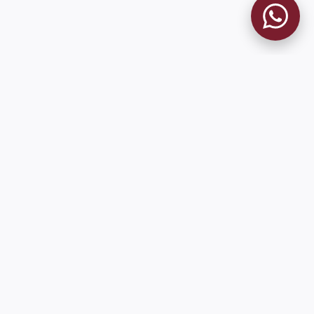
MUSEO GRANATE
El Museo
Historia del Club
Historia del Museo
Misión
Socios Fundadores
Cambios en la web
Contacto
Pioneros en el mundo en integrar oficialmente las estadísticas
históricas de forma online