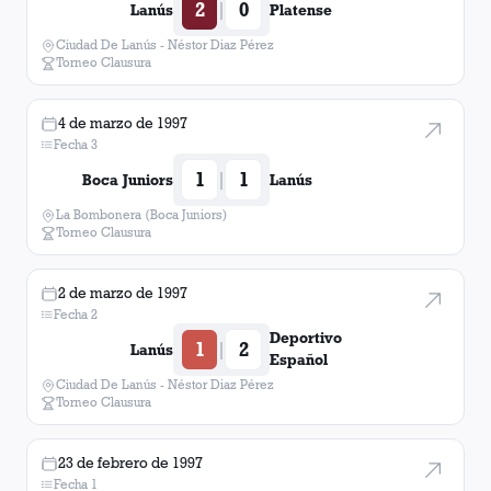
2
0
|
Lanús
Platense
Ciudad De Lanús - Néstor Diaz Pérez
Torneo Clausura
4 de marzo de 1997
Fecha 3
1
1
|
Boca Juniors
Lanús
La Bombonera (Boca Juniors)
Torneo Clausura
2 de marzo de 1997
Fecha 2
Deportivo
1
2
|
Lanús
Español
Ciudad De Lanús - Néstor Diaz Pérez
Torneo Clausura
23 de febrero de 1997
Fecha 1