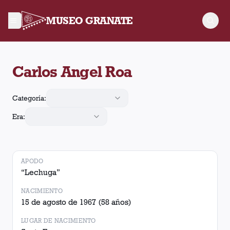
MUSEO GRANATE
Carlos Angel Roa jugó 115 partidos para Lanús, convirtió 1 go
Carlos Angel Roa
Categoría:
Era:
APODO
“
Lechuga
”
NACIMIENTO
15 de agosto de 1967
(58 años)
LUGAR DE NACIMIENTO