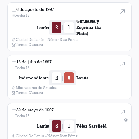
6 de agosto de 1997
Boca Juniors
1
victoria
Fecha 17
Gimnasia y
2
1
|
Colon (Santa Fé)
Esgrima (La
1
victoria
Lanús
Plata)
Ciudad De Lanús - Néstor Diaz Pérez
Unión (Santa Fé)
1
victoria
Torneo Clausura
Belgrano (Córdoba)
1
victoria
13 de julio de 1997
Fecha 16
Bolivar
1
victoria
2
0
|
Independiente
Lanús
Libertadores de América
Vélez Sarsfield
1
victoria
Torneo Clausura
30 de mayo de 1997
Fecha 15
⚽
3
1
|
Lanús
Vélez Sarsfield
Ciudad De Lanús - Néstor Diaz Pérez