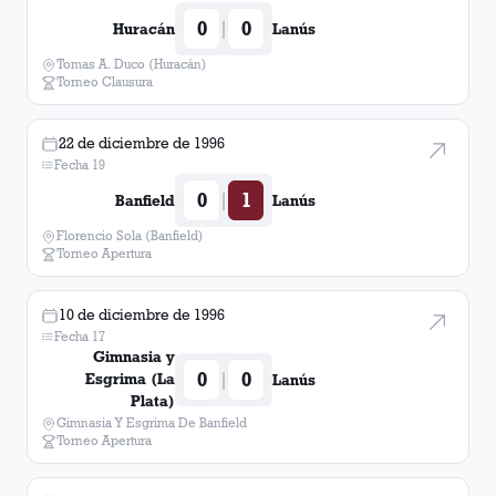
0
0
|
Huracán
Lanús
Tomas A. Duco (Huracán)
Torneo Clausura
22 de diciembre de 1996
Fecha 19
0
1
|
Banfield
Lanús
Florencio Sola (Banfield)
Torneo Apertura
10 de diciembre de 1996
Fecha 17
Gimnasia y
0
0
|
Esgrima (La
Lanús
Plata)
Gimnasia Y Esgrima De Banfield
Torneo Apertura