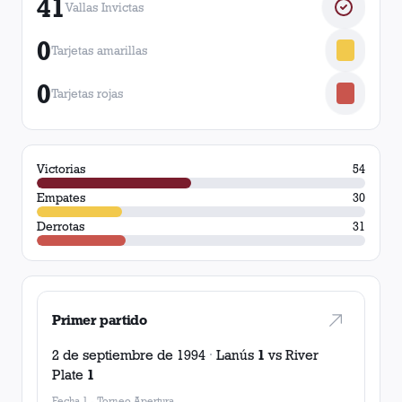
41
Vallas Invictas
0
Tarjetas amarillas
0
Tarjetas rojas
Victorias
54
Empates
30
Derrotas
31
Primer partido
2 de septiembre de 1994
·
Lanús
1
vs
River
Plate
1
Fecha 1
-
Torneo Apertura