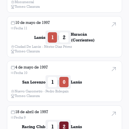
Monumental
Torneo Clausura
10 de mayo de 1997
Fecha 11
Huracán
1
2
|
Lanús
(Corrientes)
Ciudad De Lanús - Néstor Diaz Pérez
Torneo Clausura
4 de mayo de 1997
Fecha 10
1
0
|
San Lorenzo
Lanús
Nuevo Gasometro - Pedro Bidegain
Torneo Clausura
18 de abril de 1997
Fecha 9
1
2
|
Racing Club
Lanús