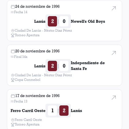
24 de noviembre de 1996
Fecha 14
2
0
|
Lanús
Newell's Old Boys
Ciudad De Lanús - Néstor Diaz Pérez
Torneo Apertura
20 de noviembre de 1996
Final Ida
Independiente de
2
0
|
Lanús
Santa Fe
Ciudad De Lanús - Néstor Diaz Pérez
Copa Conmebol
17 de noviembre de 1996
Fecha 13
1
2
|
Ferro Carril Oeste
Lanús
Ferro Carril Oeste
Torneo Apertura