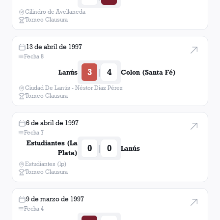
Cilindro de Avellaneda
Torneo Clausura
13 de abril de 1997
Fecha 8
3
4
|
Lanús
Colon (Santa Fé)
Ciudad De Lanús - Néstor Diaz Pérez
Torneo Clausura
6 de abril de 1997
Fecha 7
Estudiantes (La
0
0
|
Lanús
Plata)
Estudiantes (lp)
Torneo Clausura
9 de marzo de 1997
Fecha 4