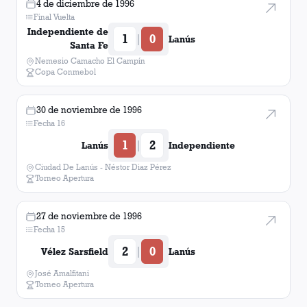
4 de diciembre de 1996
Final Vuelta
Independiente de
1
0
|
Lanús
Santa Fe
Nemesio Camacho El Campín
Copa Conmebol
30 de noviembre de 1996
Fecha 16
1
2
|
Lanús
Independiente
Ciudad De Lanús - Néstor Diaz Pérez
Torneo Apertura
27 de noviembre de 1996
Fecha 15
2
0
|
Vélez Sarsfield
Lanús
José Amalfitani
Torneo Apertura