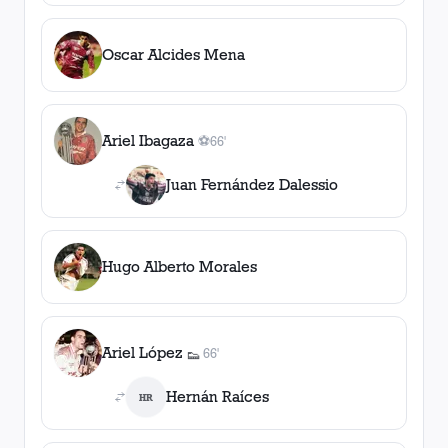
Oscar Alcides Mena
Ariel Ibagaza
⚽
66'
1
gol
, 66'
Juan Fernández Dalessio
Hugo Alberto Morales
Ariel López
66'
👟
1
asistencia
Hernán Raíces
HR