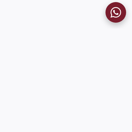
MUSEO GRANATE
El Museo
Historia del Club
Historia del Museo
Misión
Socios Fundadores
Cambios en la web
Contacto
Pioneros en el mundo en integrar oficialmente las estadísticas