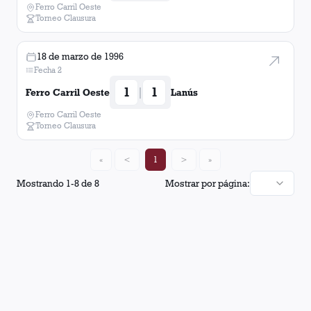
Ferro Carril Oeste
Torneo Clausura
18 de marzo de 1996
Fecha 2
1
1
|
Ferro Carril Oeste
Lanús
Ferro Carril Oeste
Torneo Clausura
«
<
1
>
»
Mostrando
1
-
8
de
8
Mostrar por página: