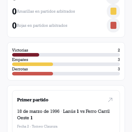
0
Amarillas en partidos arbitrados
0
Rojas en partidos arbitrados
Victorias
2
Empates
3
Derrotas
3
Primer partido
18 de marzo de 1996
·
Lanús
1
vs
Ferro Carril
Oeste
1
Fecha 2
-
Torneo Clausura