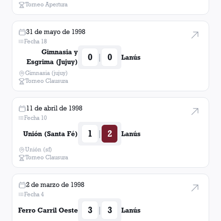
Torneo Apertura
31 de mayo de 1998
Fecha 18
Gimnasia y
0
0
|
Lanús
Esgrima (Jujuy)
Gimnasia (jujuy)
Torneo Clausura
11 de abril de 1998
Fecha 10
1
2
|
Unión (Santa Fé)
Lanús
Unión (sf)
Torneo Clausura
2 de marzo de 1998
Fecha 4
3
3
|
Ferro Carril Oeste
Lanús