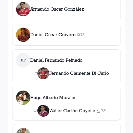
Armando Oscar González
Daniel Oscar Cravero
⚽
73'
1
gol
, 73'
Daniel Fernando Peinado
DP
Fernando Clemente Di Carlo
Hugo Alberto Morales
Walter Gastón Coyette
73'
👟
1
asistencia