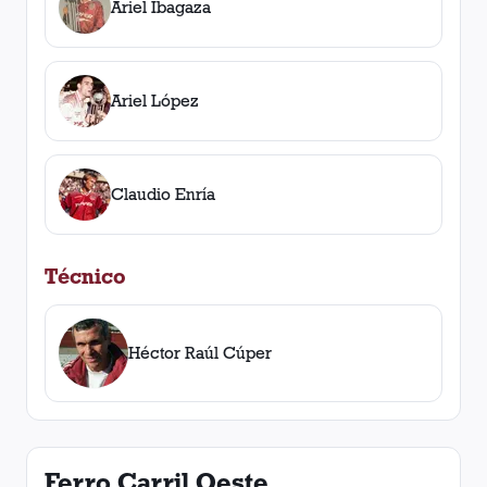
Ariel Ibagaza
Ariel López
Claudio Enría
Técnico
Héctor Raúl Cúper
Ferro Carril Oeste