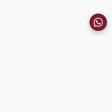
MUSEO GRANATE
El Museo
Historia del Club
Historia del Museo
Misión
Socios Fundadores
Cambios en la web
Contacto