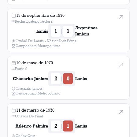
13 de septiembre de 1970
Reclasificatorio Fecha 2
Argentinos
1
1
|
Lanús
Juniors
Ciudad De Lanús - Néstor Diaz Pérez
Campeonato Metropolitano
10 de mayo de 1970
Fecha 9
2
0
|
Chacarita Juniors
Lanús
Chacarita Juniors
Campeonato Metropolitano
11 de marzo de 1970
Octavos De Final
2
1
|
Atlético Palmira
Lanús
Godoy Cruz