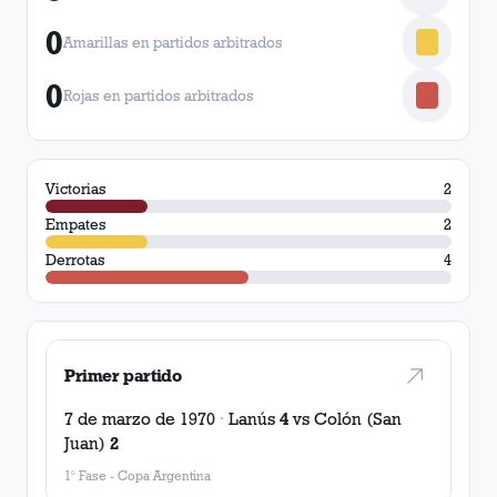
0
Amarillas en partidos arbitrados
0
Rojas en partidos arbitrados
Victorias
2
Empates
2
Derrotas
4
Primer partido
7 de marzo de 1970
·
Lanús
4
vs
Colón (San
Juan)
2
1° Fase
-
Copa Argentina