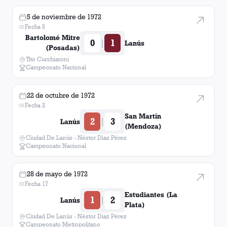
5 de noviembre de 1972
Fecha 5
Bartolomé Mitre
0
1
|
Lanús
(Posadas)
Tito Cucchiaroni
Campeonato Nacional
22 de octubre de 1972
Fecha 2
San Martín
2
3
|
Lanús
(Mendoza)
Ciudad De Lanús - Néstor Diaz Pérez
Campeonato Nacional
28 de mayo de 1972
Fecha 17
Estudiantes (La
1
2
|
Lanús
Plata)
Ciudad De Lanús - Néstor Diaz Pérez
Campeonato Metropolitano