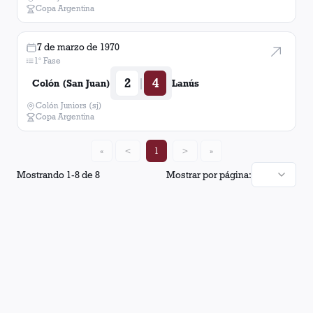
Copa Argentina
7 de marzo de 1970
1° Fase
2
4
|
Colón (San Juan)
Lanús
Colón Juniors (sj)
Copa Argentina
«
<
1
>
»
Mostrando
1
-
8
de
8
Mostrar por página: