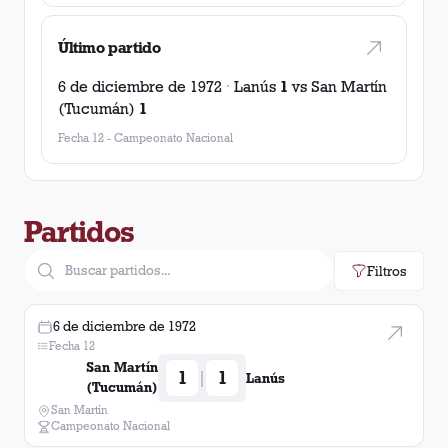
Último partido
6 de diciembre de 1972
·
Lanús
1
vs
San Martín
(Tucumán)
1
Fecha 12
-
Campeonato Nacional
Partidos
Filtros
6 de diciembre de 1972
Fecha 12
San Martín
1
1
|
Lanús
(Tucumán)
San Martín
Campeonato Nacional