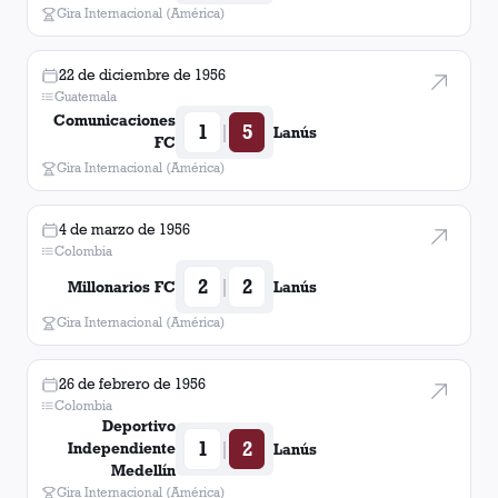
Gira Internacional (América)
Urbano Agustín Reynoso
2
Julio Perez
2
22 de diciembre de 1956
Guatemala
Comunicaciones
1
5
|
Lanús
FC
Gira Internacional (América)
4 de marzo de 1956
Colombia
2
2
|
Millonarios FC
Lanús
Gira Internacional (América)
26 de febrero de 1956
Colombia
Deportivo
1
2
|
Independiente
Lanús
Medellín
Gira Internacional (América)