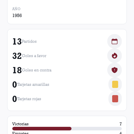
AÑO
1956
13
Partidos
32
Goles a favor
18
Goles en contra
0
Tarjetas amarillas
0
Tarjetas rojas
Victorias
7
Empates
4