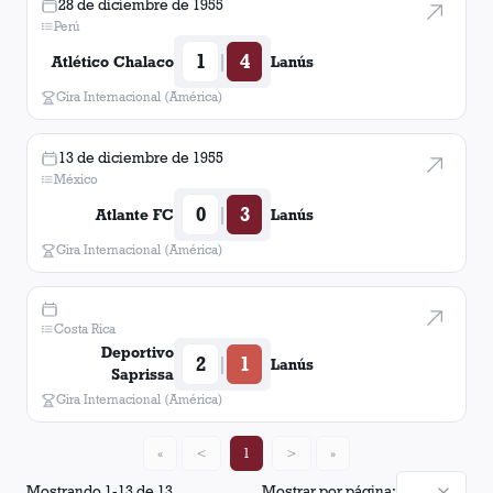
28 de diciembre de 1955
Perú
1
4
|
Atlético Chalaco
Lanús
Gira Internacional (América)
13 de diciembre de 1955
México
0
3
|
Atlante FC
Lanús
Gira Internacional (América)
Costa Rica
Deportivo
2
1
|
Lanús
Saprissa
Gira Internacional (América)
«
<
1
>
»
Mostrando
1
-
13
de
13
Mostrar por página: