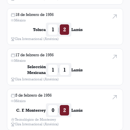
18 de febrero de 1956
México
1
2
|
Toluca
Lanús
Gira Internacional (América)
17 de febrero de 1956
México
Selección
1
1
|
Lanús
Mexicana
Gira Internacional (América)
5 de febrero de 1956
México
0
2
|
C. F. Monterrey
Lanús
Tecnológico de Monterrey
Gira Internacional (América)