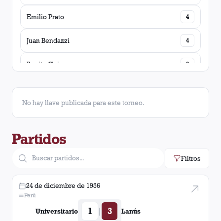
Emilio Prato
4
Juan Bendazzi
4
Benito Cejas
3
Rodolfo Garcia
3
No hay llave publicada para este torneo.
José Nazionale
3
Partidos
Juan Héctor Guidi
3
Filtros
Ramón Felipe Moyano
3
Tito Alvarez Vega
3
24 de diciembre de 1956
Perú
Miguel Ángel Piromalli
2
1
3
|
Universitario
Lanús