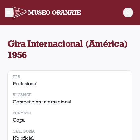
MUSEO GRANATE
Torneo Gira Internacional (América) 1956. No hay partidos r
Gira Internacional (América)
1956
ERA
Profesional
ALCANCE
Competición internacional
FORMATO
Copa
CATEGORÍA
No oficial