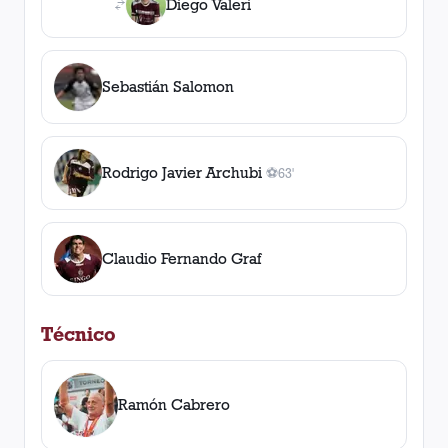
Diego Valeri
Sebastián Salomon
Rodrigo Javier Archubi
⚽
63'
1
gol
, 63'
Claudio Fernando Graf
Técnico
Ramón Cabrero