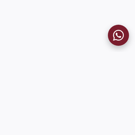
MUSEO GRANATE
El Museo
Historia del Club
Historia del Museo
Misión
Socios Fundadores