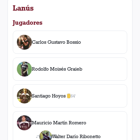
Lanús
Jugadores
Carlos Gustavo Bossio
Rodolfo Moisés Graieb
Santiago Hoyos
64'
1
amarilla
,
0
roja
s
Mauricio Martín Romero
Walter Darío Ribonetto