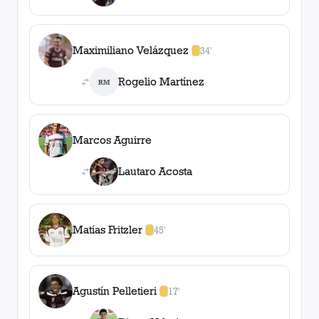
Maximiliano Velázquez
34'
1
amarilla
,
0
roja
s
Rogelio Martínez
RM
Marcos Aguirre
Lautaro Acosta
Matías Fritzler
45'
1
amarilla
,
0
roja
s
Agustín Pelletieri
17'
1
amarilla
,
0
roja
s